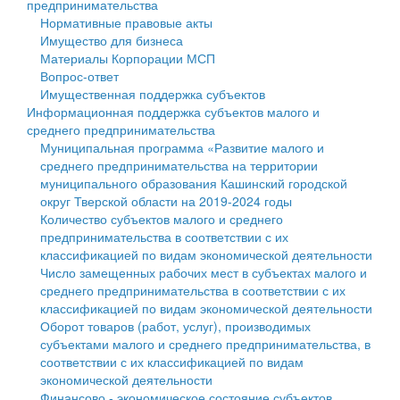
предпринимательства
Нормативные правовые акты
Государственные услуги
Символика
муниципального округа Тверской области
Финансовое управление
Имущество для бизнеса
Материалы Корпорации МСП
Промышленность и АПК
Устав
Администрация Кашинского муниципального округа
Бюджет для граждан
Вопрос-ответ
Имущественная поддержка субъектов
Экономика и бизнес
Гостям округа
Тверской области
Имущество
Информационная поддержка субъектов малого и
среднего предпринимательства
...
Туризм
Управление сельскими территориями
Выявление правообладателей ранее учтенных
Муниципальная программа «Развитие малого и
среднего предпринимательства на территории
Культура
Открытые данные
объектов недвижимости
муниципального образования Кашинский городской
округ Тверской области на 2019-2024 годы
Образование
Работа с обращениями граждан
Имущественная поддержка субъектов малого и
Количество субъектов малого и среднего
предпринимательства в соответствии с их
Здравоохранение
Муниципальный контроль
среднего предпринимательства
классификацией по видам экономической деятельности
Число замещенных рабочих мест в субъектах малого и
Социальная защита
Муниципальные услуги
Информационная поддержка субъектов малого и
среднего предпринимательства в соответствии с их
классификацией по видам экономической деятельности
Фотоальбом
Проекты административных регламентов
среднего предпринимательства
Оборот товаров (работ, услуг), производимых
субъектами малого и среднего предпринимательства, в
Антимонопольный комплаенс
Муниципальные программы
соответствии с их классификацией по видам
экономической деятельности
Противодействие коррупции
Контрольно-счетная палата
Финансово - экономическое состояние субъектов