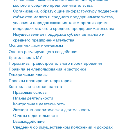
малого и среднего предпринимательства
Персональные данные
Организации, образующие инфраструктуру поддержки
субъектов малого и среднего предпринимательства,
Оценка регулирующего воздействия
условия и порядок оказания таким организациям
поддержки малого и среднего предпринимательства
Деятельность МУ
Имущественная поддержка субъектов малого и
среднего предпринимательства
Нормативы градостроительного проектирования
Муниципальные программы
Оценка регулирующего воздействия
Правила землепользования и застройки
Деятельность МУ
Нормативы градостроительного проектирования
Генеральные планы
Правила землепользования и застройки
Генеральные планы
Проекты планировки территории
Проекты планировки территории
Контрольно-счетная палата
Собрание депутатов
Правовые основы
Планы деятельности
Городское поселение
Контрольная деятельность
Экспертно-аналитическая деятельность
Сельские поселения
Отчеты о деятельности
Взаимодействие
Сведения об имущественном положении и доходах