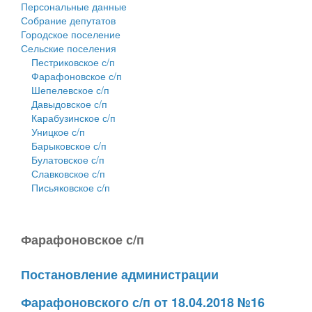
Персональные данные
Собрание депутатов
Городское поселение
Сельские поселения
Пестриковское с/п
Фарафоновское с/п
Шепелевское с/п
Давыдовское с/п
Карабузинское с/п
Уницкое с/п
Барыковское с/п
Булатовское с/п
Славковское с/п
Письяковское с/п
Фарафоновское с/п
Постановление администрации
Фарафоновского с/п от 18.04.2018 №16