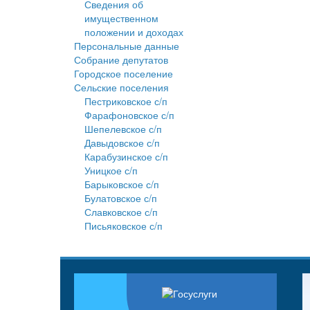
Сведения об
имущественном
положении и доходах
Персональные данные
Собрание депутатов
Городское поселение
Сельские поселения
Пестриковское с/п
Фарафоновское с/п
Шепелевское с/п
Давыдовское с/п
Карабузинское с/п
Уницкое с/п
Барыковское с/п
Булатовское с/п
Славковское с/п
Письяковское с/п