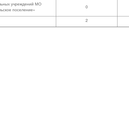
льных учреждений МО
0
льское поселение»
2