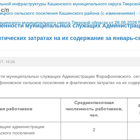
ной инфраструктуры Кашинского муниципального округа Тверской
с/п
ицкого сельского поселения Кашинского района (с изменениями)
-
шинского муниципального округа Тверской области от 26.06.2026
ленности муниципальных служащих Администрац
тических затратах на их содержание за январь-с
17, 16:34
сти муниципальных служащих Администрации Фарафоновского сел
оновское сельское поселение и фактических затратах на их сод
Среднесписочная
ия работников
численность работников,
чел.
ащие администрации
2
ского поселения