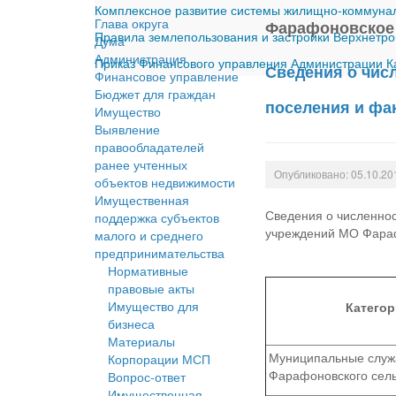
Комплексное развитие системы жилищно-коммуналь
Глава округа
Фарафоновское 
Правила землепользования и застройки Верхнетро
Дума
Администрация
Приказ Финансового управления Администрации Ка
Сведения о чис
Финансовое управление
Бюджет для граждан
поселения и фак
Имущество
Выявление
правообладателей
ранее учтенных
Опубликовано: 05.10.20
объектов недвижимости
Имущественная
Сведения о численно
поддержка субъектов
учреждений МО Фараф
малого и среднего
предпринимательства
Нормативные
правовые акты
Имущество для
Категор
бизнеса
Материалы
Муниципальные служ
Корпорации МСП
Фарафоновского сель
Вопрос-ответ
Имущественная