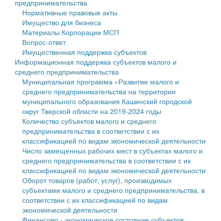
предпринимательства
Нормативные правовые акты
Государственные услуги
Символика
муниципального округа Тверской области
Финансовое управление
Имущество для бизнеса
Материалы Корпорации МСП
Промышленность и АПК
Устав
Администрация Кашинского муниципального округа
Бюджет для граждан
Вопрос-ответ
Имущественная поддержка субъектов
Экономика и бизнес
Гостям округа
Тверской области
Имущество
Информационная поддержка субъектов малого и
среднего предпринимательства
...
Туризм
Управление сельскими территориями
Выявление правообладателей ранее учтенных
Муниципальная программа «Развитие малого и
среднего предпринимательства на территории
Культура
Открытые данные
объектов недвижимости
муниципального образования Кашинский городской
округ Тверской области на 2019-2024 годы
Образование
Работа с обращениями граждан
Имущественная поддержка субъектов малого и
Количество субъектов малого и среднего
предпринимательства в соответствии с их
Здравоохранение
Муниципальный контроль
среднего предпринимательства
классификацией по видам экономической деятельности
Число замещенных рабочих мест в субъектах малого и
Социальная защита
Муниципальные услуги
Информационная поддержка субъектов малого и
среднего предпринимательства в соответствии с их
классификацией по видам экономической деятельности
Фотоальбом
Проекты административных регламентов
среднего предпринимательства
Оборот товаров (работ, услуг), производимых
субъектами малого и среднего предпринимательства, в
Антимонопольный комплаенс
Муниципальные программы
соответствии с их классификацией по видам
экономической деятельности
Противодействие коррупции
Контрольно-счетная палата
Финансово - экономическое состояние субъектов