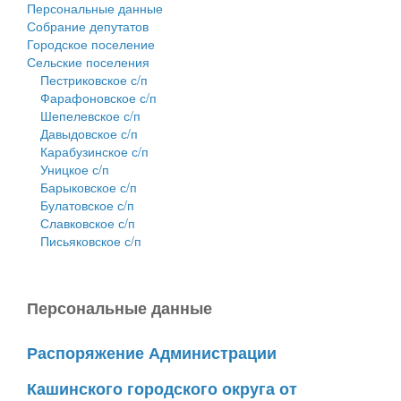
Персональные данные
Собрание депутатов
Городское поселение
Сельские поселения
Пестриковское с/п
Фарафоновское с/п
Шепелевское с/п
Давыдовское с/п
Карабузинское с/п
Уницкое с/п
Барыковское с/п
Булатовское с/п
Славковское с/п
Письяковское с/п
Персональные данные
Распоряжение Администрации
Кашинского городского округа от