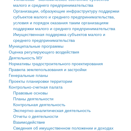
малого и среднего предпринимательства
Персональные данные
Организации, образующие инфраструктуру поддержки
субъектов малого и среднего предпринимательства,
Оценка регулирующего воздействия
условия и порядок оказания таким организациям
поддержки малого и среднего предпринимательства
Деятельность МУ
Имущественная поддержка субъектов малого и
среднего предпринимательства
Нормативы градостроительного проектирования
Муниципальные программы
Оценка регулирующего воздействия
Правила землепользования и застройки
Деятельность МУ
Нормативы градостроительного проектирования
Генеральные планы
Правила землепользования и застройки
Генеральные планы
Проекты планировки территории
Проекты планировки территории
Контрольно-счетная палата
Собрание депутатов
Правовые основы
Планы деятельности
Городское поселение
Контрольная деятельность
Экспертно-аналитическая деятельность
Сельские поселения
Отчеты о деятельности
Взаимодействие
Сведения об имущественном положении и доходах