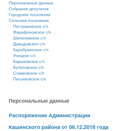
Персональные данные
Собрание депутатов
Городское поселение
Сельские поселения
Пестриковское с/п
Фарафоновское с/п
Шепелевское с/п
Давыдовское с/п
Карабузинское с/п
Уницкое с/п
Барыковское с/п
Булатовское с/п
Славковское с/п
Письяковское с/п
Персональные данные
Распоряжение Администрации
Кашинского района от 06.12.2018 года