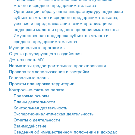
малого и среднего предпринимательства
Персональные данные
Организации, образующие инфраструктуру поддержки
субъектов малого и среднего предпринимательства,
Оценка регулирующего воздействия
условия и порядок оказания таким организациям
поддержки малого и среднего предпринимательства
Деятельность МУ
Имущественная поддержка субъектов малого и
среднего предпринимательства
Нормативы градостроительного проектирования
Муниципальные программы
Оценка регулирующего воздействия
Правила землепользования и застройки
Деятельность МУ
Нормативы градостроительного проектирования
Генеральные планы
Правила землепользования и застройки
Генеральные планы
Проекты планировки территории
Проекты планировки территории
Контрольно-счетная палата
Собрание депутатов
Правовые основы
Планы деятельности
Городское поселение
Контрольная деятельность
Экспертно-аналитическая деятельность
Сельские поселения
Отчеты о деятельности
Взаимодействие
Сведения об имущественном положении и доходах