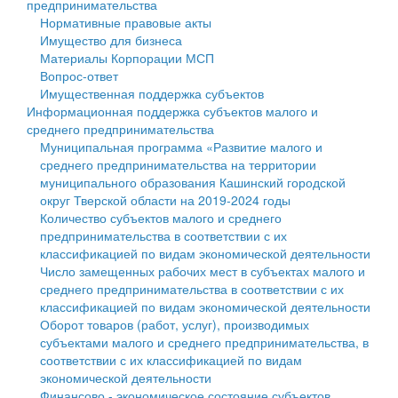
предпринимательства
Нормативные правовые акты
Государственные услуги
Символика
муниципального округа Тверской области
Финансовое управление
Имущество для бизнеса
Материалы Корпорации МСП
Промышленность и АПК
Устав
Администрация Кашинского муниципального округа
Бюджет для граждан
Вопрос-ответ
Имущественная поддержка субъектов
Экономика и бизнес
Гостям округа
Тверской области
Имущество
Информационная поддержка субъектов малого и
среднего предпринимательства
...
Туризм
Управление сельскими территориями
Выявление правообладателей ранее учтенных
Муниципальная программа «Развитие малого и
среднего предпринимательства на территории
Культура
Открытые данные
объектов недвижимости
муниципального образования Кашинский городской
округ Тверской области на 2019-2024 годы
Образование
Работа с обращениями граждан
Имущественная поддержка субъектов малого и
Количество субъектов малого и среднего
предпринимательства в соответствии с их
Здравоохранение
Муниципальный контроль
среднего предпринимательства
классификацией по видам экономической деятельности
Число замещенных рабочих мест в субъектах малого и
Социальная защита
Муниципальные услуги
Информационная поддержка субъектов малого и
среднего предпринимательства в соответствии с их
классификацией по видам экономической деятельности
Фотоальбом
Проекты административных регламентов
среднего предпринимательства
Оборот товаров (работ, услуг), производимых
субъектами малого и среднего предпринимательства, в
Антимонопольный комплаенс
Муниципальные программы
соответствии с их классификацией по видам
экономической деятельности
Противодействие коррупции
Контрольно-счетная палата
Финансово - экономическое состояние субъектов