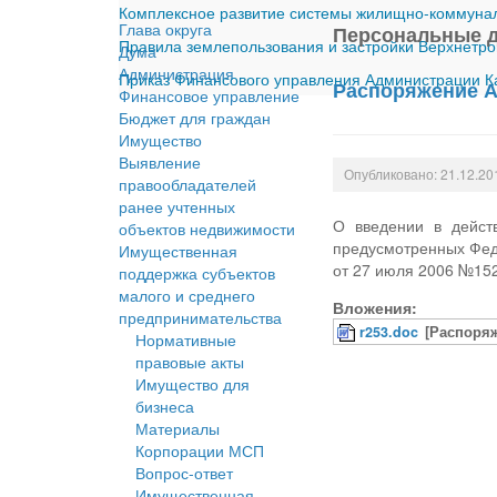
Комплексное развитие системы жилищно-коммуналь
Глава округа
Персональные 
Правила землепользования и застройки Верхнетро
Дума
Администрация
Приказ Финансового управления Администрации Ка
Распоряжение А
Финансовое управление
Бюджет для граждан
Имущество
Выявление
Опубликовано: 21.12.20
правообладателей
ранее учтенных
О введении в дейст
объектов недвижимости
предусмотренных Фе
Имущественная
от 27 июля 2006 №15
поддержка субъектов
малого и среднего
Вложения:
предпринимательства
r253.doc
[Распоряж
Нормативные
правовые акты
Имущество для
бизнеса
Материалы
Корпорации МСП
Вопрос-ответ
Имущественная