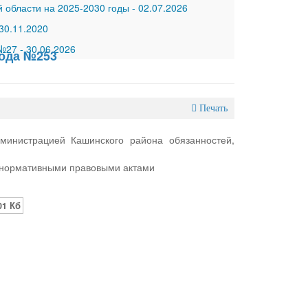
 области на 2025-2030 годы
-
02.07.2026
30.11.2020
 №27
-
30.06.2026
года №253
Печать
министрацией Кашинского района обязанностей,
м нормативными правовыми актами
01 Кб