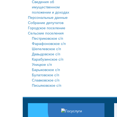
Сведения об
имущественном
положении и доходах
Персональные данные
Собрание депутатов
Городское поселение
Сельские поселения
Пестриковское с/п
Фарафоновское с/п
Шепелевское с/п
Давыдовское с/п
Карабузинское с/п
Уницкое с/п
Барыковское с/п
Булатовское с/п
Славковское с/п
Письяковское с/п