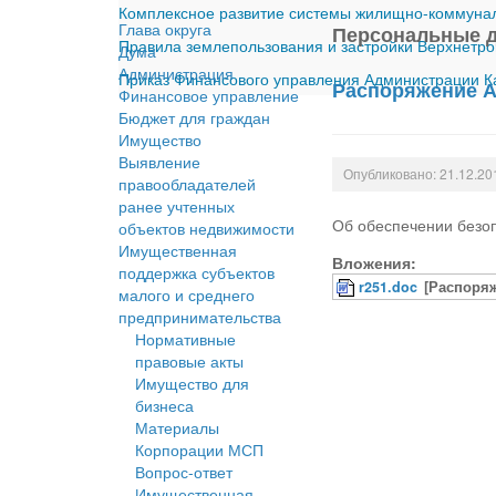
Комплексное развитие системы жилищно-коммуналь
Глава округа
Персональные 
Правила землепользования и застройки Верхнетро
Дума
Администрация
Приказ Финансового управления Администрации Ка
Распоряжение А
Финансовое управление
Бюджет для граждан
Имущество
Выявление
Опубликовано: 21.12.20
правообладателей
ранее учтенных
Об обеспечении безо
объектов недвижимости
Имущественная
Вложения:
поддержка субъектов
r251.doc
[Распоряж
малого и среднего
предпринимательства
Нормативные
правовые акты
Имущество для
бизнеса
Материалы
Корпорации МСП
Вопрос-ответ
Имущественная