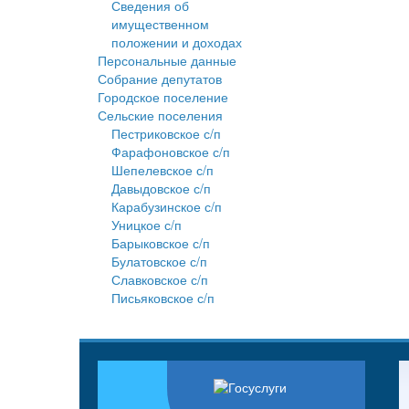
Сведения об
имущественном
положении и доходах
Персональные данные
Собрание депутатов
Городское поселение
Сельские поселения
Пестриковское с/п
Фарафоновское с/п
Шепелевское с/п
Давыдовское с/п
Карабузинское с/п
Уницкое с/п
Барыковское с/п
Булатовское с/п
Славковское с/п
Письяковское с/п