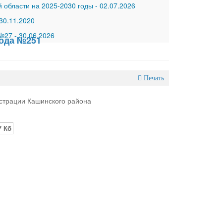
 области на 2025-2030 годы
-
02.07.2026
30.11.2020
 №27
-
30.06.2026
года №251
Печать
страции Кашинского района
7 Кб