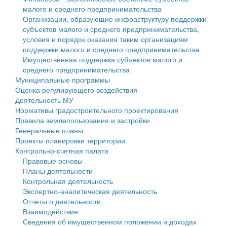
малого и среднего предпринимательства
Персональные данные
Организации, образующие инфраструктуру поддержки
субъектов малого и среднего предпринимательства,
Оценка регулирующего воздействия
условия и порядок оказания таким организациям
поддержки малого и среднего предпринимательства
Деятельность МУ
Имущественная поддержка субъектов малого и
среднего предпринимательства
Нормативы градостроительного проектирования
Муниципальные программы
Оценка регулирующего воздействия
Правила землепользования и застройки
Деятельность МУ
Нормативы градостроительного проектирования
Генеральные планы
Правила землепользования и застройки
Генеральные планы
Проекты планировки территории
Проекты планировки территории
Контрольно-счетная палата
Собрание депутатов
Правовые основы
Планы деятельности
Городское поселение
Контрольная деятельность
Экспертно-аналитическая деятельность
Сельские поселения
Отчеты о деятельности
Взаимодействие
Сведения об имущественном положении и доходах