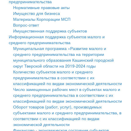
предпринимательства
Нормативные правовые акты
Государственные услуги
Символика
муниципального округа Тверской области
Финансовое управление
Имущество для бизнеса
Материалы Корпорации МСП
Промышленность и АПК
Устав
Администрация Кашинского муниципального округа
Бюджет для граждан
Вопрос-ответ
Имущественная поддержка субъектов
Экономика и бизнес
Гостям округа
Тверской области
Имущество
Информационная поддержка субъектов малого и
среднего предпринимательства
...
Туризм
Управление сельскими территориями
Выявление правообладателей ранее учтенных
Муниципальная программа «Развитие малого и
среднего предпринимательства на территории
Культура
Открытые данные
объектов недвижимости
муниципального образования Кашинский городской
округ Тверской области на 2019-2024 годы
Образование
Работа с обращениями граждан
Имущественная поддержка субъектов малого и
Количество субъектов малого и среднего
предпринимательства в соответствии с их
Здравоохранение
Муниципальный контроль
среднего предпринимательства
классификацией по видам экономической деятельности
Число замещенных рабочих мест в субъектах малого и
Социальная защита
Муниципальные услуги
Информационная поддержка субъектов малого и
среднего предпринимательства в соответствии с их
классификацией по видам экономической деятельности
Фотоальбом
Проекты административных регламентов
среднего предпринимательства
Оборот товаров (работ, услуг), производимых
субъектами малого и среднего предпринимательства, в
Антимонопольный комплаенс
Муниципальные программы
соответствии с их классификацией по видам
экономической деятельности
Противодействие коррупции
Контрольно-счетная палата
Финансово - экономическое состояние субъектов