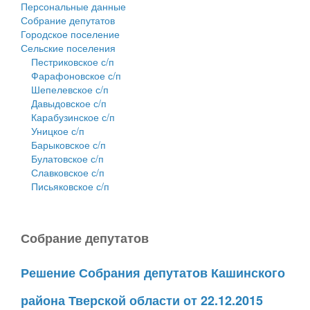
Персональные данные
Собрание депутатов
Городское поселение
Сельские поселения
Пестриковское с/п
Фарафоновское с/п
Шепелевское с/п
Давыдовское с/п
Карабузинское с/п
Уницкое с/п
Барыковское с/п
Булатовское с/п
Славковское с/п
Письяковское с/п
Собрание депутатов
Решение Собрания депутатов Кашинского
района Тверской области от 22.12.2015