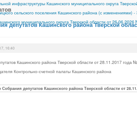
ной инфраструктуры Кашинского муниципального округа Тверской
атов
ицкого сельского поселения Кашинского района (с изменениями)
-
шинского муниципального округа Тверской области от 26.06.2026
я депутатов Кашинского района Тверской област
17, 16:40
утатов Кашинского района Тверской области от 28.11.2017 года 
дателя Контрольно-счетной палаты Кашинского района
 Собрания депутатов Кашинского района Тверской области от 28.11.