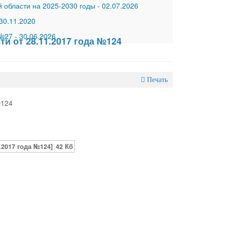
 области на 2025-2030 годы
-
02.07.2026
30.11.2020
 №27
-
30.06.2026
и от 28.11.2017 года №124
Печать
№124
2017 года №124]
42 Кб