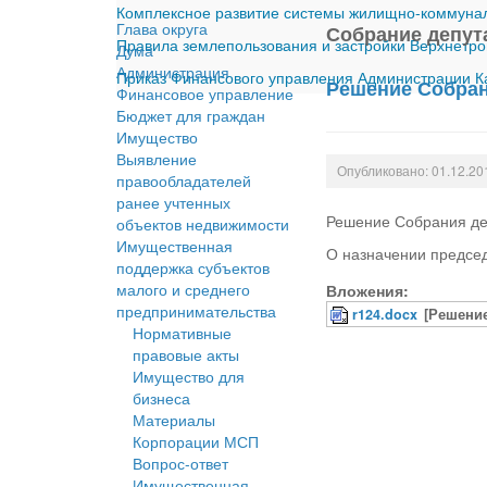
Комплексное развитие системы жилищно-коммуналь
Глава округа
Собрание депут
Правила землепользования и застройки Верхнетро
Дума
Администрация
Приказ Финансового управления Администрации Ка
Решение Собрани
Финансовое управление
Бюджет для граждан
Имущество
Выявление
Опубликовано: 01.12.20
правообладателей
ранее учтенных
Решение Собрания деп
объектов недвижимости
Имущественная
О назначении предсе
поддержка субъектов
малого и среднего
Вложения:
предпринимательства
r124.docx
[Решение
Нормативные
правовые акты
Имущество для
бизнеса
Материалы
Корпорации МСП
Вопрос-ответ
Имущественная