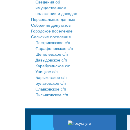
Сведения об
имущественном
положении и доходах
Персональные данные
Собрание депутатов
Городское поселение
Сельские поселения
Пестриковское с/п
Фарафоновское с/п
Шепелевское с/п
Давыдовское с/п
Карабузинское с/п
Уницкое с/п
Барыковское с/п
Булатовское с/п
Славковское с/п
Письяковское с/п