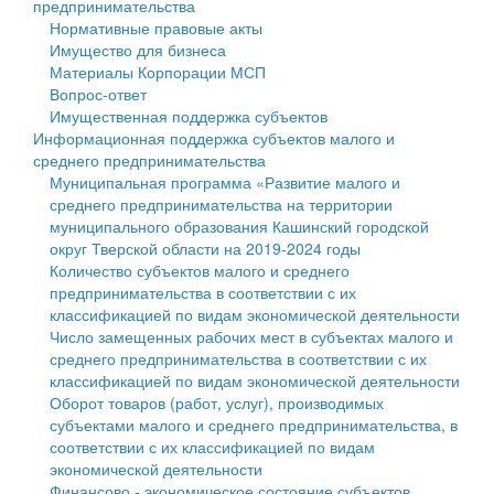
предпринимательства
Нормативные правовые акты
Государственные услуги
Символика
муниципального округа Тверской области
Финансовое управление
Имущество для бизнеса
Материалы Корпорации МСП
Промышленность и АПК
Устав
Администрация Кашинского муниципального округа
Бюджет для граждан
Вопрос-ответ
Имущественная поддержка субъектов
Экономика и бизнес
Гостям округа
Тверской области
Имущество
Информационная поддержка субъектов малого и
среднего предпринимательства
...
Туризм
Управление сельскими территориями
Выявление правообладателей ранее учтенных
Муниципальная программа «Развитие малого и
среднего предпринимательства на территории
Культура
Открытые данные
объектов недвижимости
муниципального образования Кашинский городской
округ Тверской области на 2019-2024 годы
Образование
Работа с обращениями граждан
Имущественная поддержка субъектов малого и
Количество субъектов малого и среднего
предпринимательства в соответствии с их
Здравоохранение
Муниципальный контроль
среднего предпринимательства
классификацией по видам экономической деятельности
Число замещенных рабочих мест в субъектах малого и
Социальная защита
Муниципальные услуги
Информационная поддержка субъектов малого и
среднего предпринимательства в соответствии с их
классификацией по видам экономической деятельности
Фотоальбом
Проекты административных регламентов
среднего предпринимательства
Оборот товаров (работ, услуг), производимых
субъектами малого и среднего предпринимательства, в
Антимонопольный комплаенс
Муниципальные программы
соответствии с их классификацией по видам
экономической деятельности
Противодействие коррупции
Контрольно-счетная палата
Финансово - экономическое состояние субъектов