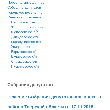
Персональные данные
Собрание депутатов
Городское поселение
Сельские поселения
Пестриковское с/п
Фарафоновское с/п
Шепелевское с/п
Давыдовское с/п
Карабузинское с/п
Уницкое с/п
Барыковское с/п
Булатовское с/п
Славковское с/п
Письяковское с/п
Собрание депутатов
Решение Собрания депутатов Кашинского
района Тверской области от 17.11.2015