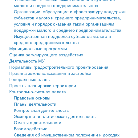
малого и среднего предпринимательства
Персональные данные
Организации, образующие инфраструктуру поддержки
субъектов малого и среднего предпринимательства,
Оценка регулирующего воздействия
условия и порядок оказания таким организациям
поддержки малого и среднего предпринимательства
Деятельность МУ
Имущественная поддержка субъектов малого и
среднего предпринимательства
Нормативы градостроительного проектирования
Муниципальные программы
Оценка регулирующего воздействия
Правила землепользования и застройки
Деятельность МУ
Нормативы градостроительного проектирования
Генеральные планы
Правила землепользования и застройки
Генеральные планы
Проекты планировки территории
Проекты планировки территории
Контрольно-счетная палата
Собрание депутатов
Правовые основы
Планы деятельности
Городское поселение
Контрольная деятельность
Экспертно-аналитическая деятельность
Сельские поселения
Отчеты о деятельности
Взаимодействие
Сведения об имущественном положении и доходах