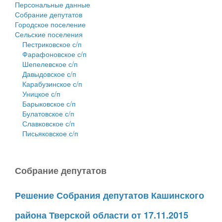
Персональные данные
Собрание депутатов
Городское поселение
Сельские поселения
Пестриковское с/п
Фарафоновское с/п
Шепелевское с/п
Давыдовское с/п
Карабузинское с/п
Уницкое с/п
Барыковское с/п
Булатовское с/п
Славковское с/п
Письяковское с/п
Собрание депутатов
Решение Собрания депутатов Кашинского
района Тверской области от 17.11.2015