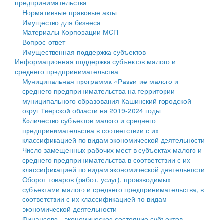
предпринимательства
Нормативные правовые акты
Государственные услуги
Символика
муниципального округа Тверской области
Финансовое управление
Имущество для бизнеса
Материалы Корпорации МСП
Промышленность и АПК
Устав
Администрация Кашинского муниципального округа
Бюджет для граждан
Вопрос-ответ
Имущественная поддержка субъектов
Экономика и бизнес
Гостям округа
Тверской области
Имущество
Информационная поддержка субъектов малого и
среднего предпринимательства
...
Туризм
Управление сельскими территориями
Выявление правообладателей ранее учтенных
Муниципальная программа «Развитие малого и
среднего предпринимательства на территории
Культура
Открытые данные
объектов недвижимости
муниципального образования Кашинский городской
округ Тверской области на 2019-2024 годы
Образование
Работа с обращениями граждан
Имущественная поддержка субъектов малого и
Количество субъектов малого и среднего
предпринимательства в соответствии с их
Здравоохранение
Муниципальный контроль
среднего предпринимательства
классификацией по видам экономической деятельности
Число замещенных рабочих мест в субъектах малого и
Социальная защита
Муниципальные услуги
Информационная поддержка субъектов малого и
среднего предпринимательства в соответствии с их
классификацией по видам экономической деятельности
Фотоальбом
Проекты административных регламентов
среднего предпринимательства
Оборот товаров (работ, услуг), производимых
субъектами малого и среднего предпринимательства, в
Антимонопольный комплаенс
Муниципальные программы
соответствии с их классификацией по видам
экономической деятельности
Противодействие коррупции
Контрольно-счетная палата
Финансово - экономическое состояние субъектов