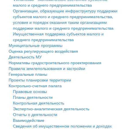
малого и среднего предпринимательства
Персональные данные
Организации, образующие инфраструктуру поддержки
субъектов малого и среднего предпринимательства,
Оценка регулирующего воздействия
условия и порядок оказания таким организациям
поддержки малого и среднего предпринимательства
Деятельность МУ
Имущественная поддержка субъектов малого и
среднего предпринимательства
Нормативы градостроительного проектирования
Муниципальные программы
Оценка регулирующего воздействия
Правила землепользования и застройки
Деятельность МУ
Нормативы градостроительного проектирования
Генеральные планы
Правила землепользования и застройки
Генеральные планы
Проекты планировки территории
Проекты планировки территории
Контрольно-счетная палата
Собрание депутатов
Правовые основы
Планы деятельности
Городское поселение
Контрольная деятельность
Экспертно-аналитическая деятельность
Сельские поселения
Отчеты о деятельности
Взаимодействие
Сведения об имущественном положении и доходах