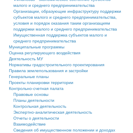
малого и среднего предпринимательства
Персональные данные
Организации, образующие инфраструктуру поддержки
субъектов малого и среднего предпринимательства,
Оценка регулирующего воздействия
условия и порядок оказания таким организациям
поддержки малого и среднего предпринимательства
Деятельность МУ
Имущественная поддержка субъектов малого и
среднего предпринимательства
Нормативы градостроительного проектирования
Муниципальные программы
Оценка регулирующего воздействия
Правила землепользования и застройки
Деятельность МУ
Нормативы градостроительного проектирования
Генеральные планы
Правила землепользования и застройки
Генеральные планы
Проекты планировки территории
Проекты планировки территории
Контрольно-счетная палата
Собрание депутатов
Правовые основы
Планы деятельности
Городское поселение
Контрольная деятельность
Экспертно-аналитическая деятельность
Сельские поселения
Отчеты о деятельности
Взаимодействие
Сведения об имущественном положении и доходах