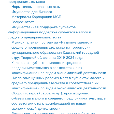
предпринимательства
Нормативные правовые акты
Государственные услуги
Символика
муниципального округа Тверской области
Финансовое управление
Имущество для бизнеса
Материалы Корпорации МСП
Промышленность и АПК
Устав
Администрация Кашинского муниципального округа
Бюджет для граждан
Вопрос-ответ
Имущественная поддержка субъектов
Экономика и бизнес
Гостям округа
Тверской области
Имущество
Информационная поддержка субъектов малого и
среднего предпринимательства
...
Туризм
Управление сельскими территориями
Выявление правообладателей ранее учтенных
Муниципальная программа «Развитие малого и
среднего предпринимательства на территории
Культура
Открытые данные
объектов недвижимости
муниципального образования Кашинский городской
округ Тверской области на 2019-2024 годы
Образование
Работа с обращениями граждан
Имущественная поддержка субъектов малого и
Количество субъектов малого и среднего
предпринимательства в соответствии с их
Здравоохранение
Муниципальный контроль
среднего предпринимательства
классификацией по видам экономической деятельности
Число замещенных рабочих мест в субъектах малого и
Социальная защита
Муниципальные услуги
Информационная поддержка субъектов малого и
среднего предпринимательства в соответствии с их
классификацией по видам экономической деятельности
Фотоальбом
Проекты административных регламентов
среднего предпринимательства
Оборот товаров (работ, услуг), производимых
субъектами малого и среднего предпринимательства, в
Антимонопольный комплаенс
Муниципальные программы
соответствии с их классификацией по видам
экономической деятельности
Противодействие коррупции
Контрольно-счетная палата
Финансово - экономическое состояние субъектов