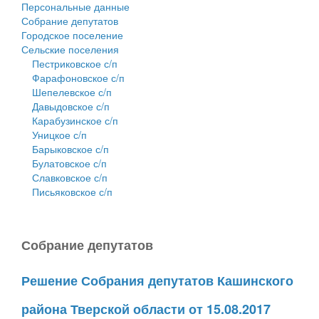
Персональные данные
Собрание депутатов
Городское поселение
Сельские поселения
Пестриковское с/п
Фарафоновское с/п
Шепелевское с/п
Давыдовское с/п
Карабузинское с/п
Уницкое с/п
Барыковское с/п
Булатовское с/п
Славковское с/п
Письяковское с/п
Собрание депутатов
Решение Собрания депутатов Кашинского
района Тверской области от 15.08.2017