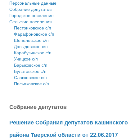
Персональные данные
Собрание депутатов
Городское поселение
Сельские поселения
Пестриковское с/п
Фарафоновское с/п
Шепелевское с/п
Давыдовское с/п
Карабузинское с/п
Уницкое с/п
Барыковское с/п
Булатовское с/п
Славковское с/п
Письяковское с/п
Собрание депутатов
Решение Собрания депутатов Кашинского
района Тверской области от 22.06.2017