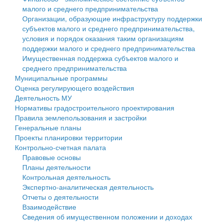
малого и среднего предпринимательства
Персональные данные
Организации, образующие инфраструктуру поддержки
субъектов малого и среднего предпринимательства,
Оценка регулирующего воздействия
условия и порядок оказания таким организациям
поддержки малого и среднего предпринимательства
Деятельность МУ
Имущественная поддержка субъектов малого и
среднего предпринимательства
Нормативы градостроительного проектирования
Муниципальные программы
Оценка регулирующего воздействия
Правила землепользования и застройки
Деятельность МУ
Нормативы градостроительного проектирования
Генеральные планы
Правила землепользования и застройки
Генеральные планы
Проекты планировки территории
Проекты планировки территории
Контрольно-счетная палата
Собрание депутатов
Правовые основы
Планы деятельности
Городское поселение
Контрольная деятельность
Экспертно-аналитическая деятельность
Сельские поселения
Отчеты о деятельности
Взаимодействие
Сведения об имущественном положении и доходах