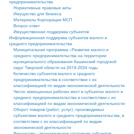
предпринимательства
Нормативные правовые акты
Государственные услуги
Символика
муниципального округа Тверской области
Финансовое управление
Имущество для бизнеса
Материалы Корпорации МСП
Промышленность и АПК
Устав
Администрация Кашинского муниципального округа
Бюджет для граждан
Вопрос-ответ
Имущественная поддержка субъектов
Экономика и бизнес
Гостям округа
Тверской области
Имущество
Информационная поддержка субъектов малого и
среднего предпринимательства
...
Туризм
Управление сельскими территориями
Выявление правообладателей ранее учтенных
Муниципальная программа «Развитие малого и
среднего предпринимательства на территории
Культура
Открытые данные
объектов недвижимости
муниципального образования Кашинский городской
округ Тверской области на 2019-2024 годы
Образование
Работа с обращениями граждан
Имущественная поддержка субъектов малого и
Количество субъектов малого и среднего
предпринимательства в соответствии с их
Здравоохранение
Муниципальный контроль
среднего предпринимательства
классификацией по видам экономической деятельности
Число замещенных рабочих мест в субъектах малого и
Социальная защита
Муниципальные услуги
Информационная поддержка субъектов малого и
среднего предпринимательства в соответствии с их
классификацией по видам экономической деятельности
Фотоальбом
Проекты административных регламентов
среднего предпринимательства
Оборот товаров (работ, услуг), производимых
субъектами малого и среднего предпринимательства, в
Антимонопольный комплаенс
Муниципальные программы
соответствии с их классификацией по видам
экономической деятельности
Противодействие коррупции
Контрольно-счетная палата
Финансово - экономическое состояние субъектов