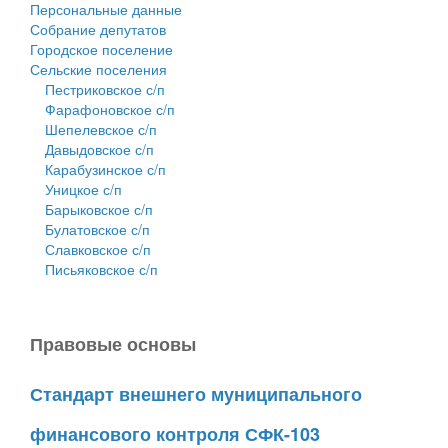
Персональные данные
Собрание депутатов
Городское поселение
Сельские поселения
Пестриковское с/п
Фарафоновское с/п
Шепелевское с/п
Давыдовское с/п
Карабузинское с/п
Уницкое с/п
Барыковское с/п
Булатовское с/п
Славковское с/п
Письяковское с/п
Правовые основы
Стандарт внешнего муниципального
финансового контроля СФК-103