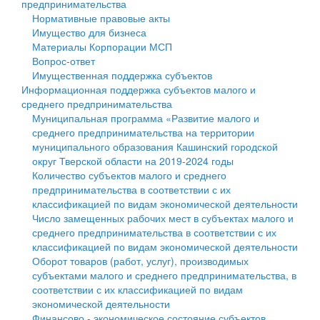
предпринимательства
Нормативные правовые акты
Государственные услуги
Символика
муниципального округа Тверской области
Финансовое управление
Имущество для бизнеса
Материалы Корпорации МСП
Промышленность и АПК
Устав
Администрация Кашинского муниципального округа
Бюджет для граждан
Вопрос-ответ
Имущественная поддержка субъектов
Экономика и бизнес
Гостям округа
Тверской области
Имущество
Информационная поддержка субъектов малого и
среднего предпринимательства
...
Туризм
Управление сельскими территориями
Выявление правообладателей ранее учтенных
Муниципальная программа «Развитие малого и
среднего предпринимательства на территории
Культура
Открытые данные
объектов недвижимости
муниципального образования Кашинский городской
округ Тверской области на 2019-2024 годы
Образование
Работа с обращениями граждан
Имущественная поддержка субъектов малого и
Количество субъектов малого и среднего
предпринимательства в соответствии с их
Здравоохранение
Муниципальный контроль
среднего предпринимательства
классификацией по видам экономической деятельности
Число замещенных рабочих мест в субъектах малого и
Социальная защита
Муниципальные услуги
Информационная поддержка субъектов малого и
среднего предпринимательства в соответствии с их
классификацией по видам экономической деятельности
Фотоальбом
Проекты административных регламентов
среднего предпринимательства
Оборот товаров (работ, услуг), производимых
субъектами малого и среднего предпринимательства, в
Антимонопольный комплаенс
Муниципальные программы
соответствии с их классификацией по видам
экономической деятельности
Противодействие коррупции
Контрольно-счетная палата
Финансово - экономическое состояние субъектов