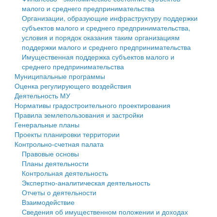
малого и среднего предпринимательства
Персональные данные
Организации, образующие инфраструктуру поддержки
субъектов малого и среднего предпринимательства,
Оценка регулирующего воздействия
условия и порядок оказания таким организациям
поддержки малого и среднего предпринимательства
Деятельность МУ
Имущественная поддержка субъектов малого и
среднего предпринимательства
Нормативы градостроительного проектирования
Муниципальные программы
Оценка регулирующего воздействия
Правила землепользования и застройки
Деятельность МУ
Нормативы градостроительного проектирования
Генеральные планы
Правила землепользования и застройки
Генеральные планы
Проекты планировки территории
Проекты планировки территории
Контрольно-счетная палата
Собрание депутатов
Правовые основы
Планы деятельности
Городское поселение
Контрольная деятельность
Экспертно-аналитическая деятельность
Сельские поселения
Отчеты о деятельности
Взаимодействие
Сведения об имущественном положении и доходах