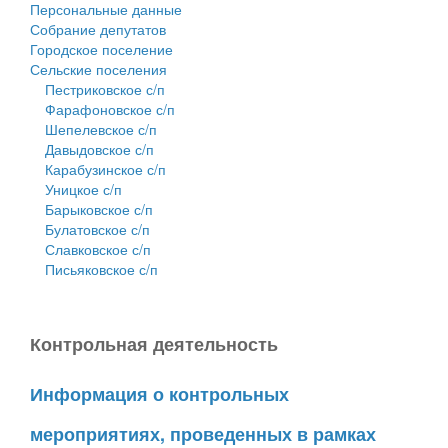
Персональные данные
Собрание депутатов
Городское поселение
Сельские поселения
Пестриковское с/п
Фарафоновское с/п
Шепелевское с/п
Давыдовское с/п
Карабузинское с/п
Уницкое с/п
Барыковское с/п
Булатовское с/п
Славковское с/п
Письяковское с/п
Контрольная деятельность
Информация о контрольных
мероприятиях, проведенных в рамках