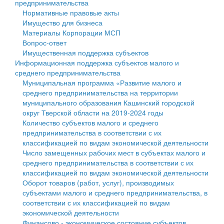
предпринимательства
Нормативные правовые акты
Государственные услуги
Символика
муниципального округа Тверской области
Финансовое управление
Имущество для бизнеса
Материалы Корпорации МСП
Промышленность и АПК
Устав
Администрация Кашинского муниципального округа
Бюджет для граждан
Вопрос-ответ
Имущественная поддержка субъектов
Экономика и бизнес
Гостям округа
Тверской области
Имущество
Информационная поддержка субъектов малого и
среднего предпринимательства
...
Туризм
Управление сельскими территориями
Выявление правообладателей ранее учтенных
Муниципальная программа «Развитие малого и
среднего предпринимательства на территории
Культура
Открытые данные
объектов недвижимости
муниципального образования Кашинский городской
округ Тверской области на 2019-2024 годы
Образование
Работа с обращениями граждан
Имущественная поддержка субъектов малого и
Количество субъектов малого и среднего
предпринимательства в соответствии с их
Здравоохранение
Муниципальный контроль
среднего предпринимательства
классификацией по видам экономической деятельности
Число замещенных рабочих мест в субъектах малого и
Социальная защита
Муниципальные услуги
Информационная поддержка субъектов малого и
среднего предпринимательства в соответствии с их
классификацией по видам экономической деятельности
Фотоальбом
Проекты административных регламентов
среднего предпринимательства
Оборот товаров (работ, услуг), производимых
субъектами малого и среднего предпринимательства, в
Антимонопольный комплаенс
Муниципальные программы
соответствии с их классификацией по видам
экономической деятельности
Противодействие коррупции
Контрольно-счетная палата
Финансово - экономическое состояние субъектов