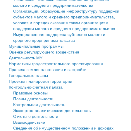
малого и среднего предпринимательства
Персональные данные
Организации, образующие инфраструктуру поддержки
субъектов малого и среднего предпринимательства,
Оценка регулирующего воздействия
условия и порядок оказания таким организациям
поддержки малого и среднего предпринимательства
Деятельность МУ
Имущественная поддержка субъектов малого и
среднего предпринимательства
Нормативы градостроительного проектирования
Муниципальные программы
Оценка регулирующего воздействия
Правила землепользования и застройки
Деятельность МУ
Нормативы градостроительного проектирования
Генеральные планы
Правила землепользования и застройки
Генеральные планы
Проекты планировки территории
Проекты планировки территории
Контрольно-счетная палата
Собрание депутатов
Правовые основы
Планы деятельности
Городское поселение
Контрольная деятельность
Экспертно-аналитическая деятельность
Сельские поселения
Отчеты о деятельности
Взаимодействие
Сведения об имущественном положении и доходах