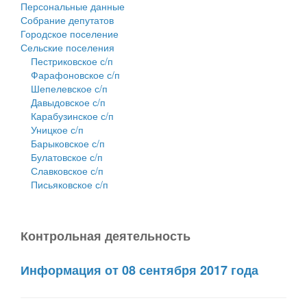
Персональные данные
Собрание депутатов
Городское поселение
Сельские поселения
Пестриковское с/п
Фарафоновское с/п
Шепелевское с/п
Давыдовское с/п
Карабузинское с/п
Уницкое с/п
Барыковское с/п
Булатовское с/п
Славковское с/п
Письяковское с/п
Контрольная деятельность
Информация от 08 сентября 2017 года