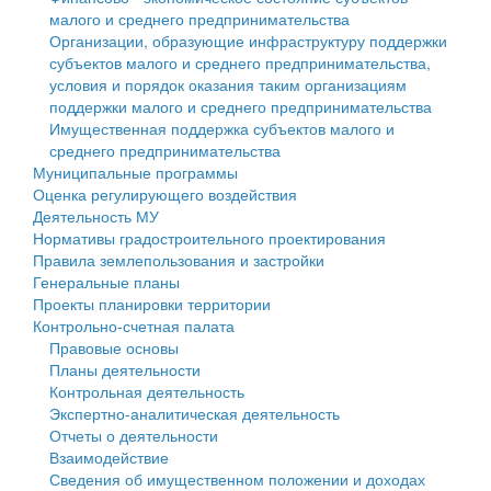
малого и среднего предпринимательства
Персональные данные
Организации, образующие инфраструктуру поддержки
субъектов малого и среднего предпринимательства,
Оценка регулирующего воздействия
условия и порядок оказания таким организациям
поддержки малого и среднего предпринимательства
Деятельность МУ
Имущественная поддержка субъектов малого и
среднего предпринимательства
Нормативы градостроительного проектирования
Муниципальные программы
Оценка регулирующего воздействия
Правила землепользования и застройки
Деятельность МУ
Нормативы градостроительного проектирования
Генеральные планы
Правила землепользования и застройки
Генеральные планы
Проекты планировки территории
Проекты планировки территории
Контрольно-счетная палата
Собрание депутатов
Правовые основы
Планы деятельности
Городское поселение
Контрольная деятельность
Экспертно-аналитическая деятельность
Сельские поселения
Отчеты о деятельности
Взаимодействие
Сведения об имущественном положении и доходах