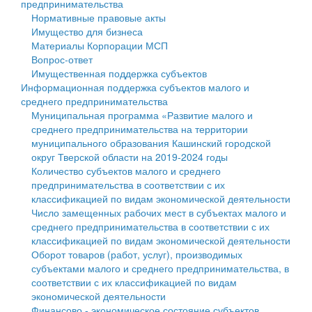
предпринимательства
Нормативные правовые акты
Государственные услуги
Символика
муниципального округа Тверской области
Финансовое управление
Имущество для бизнеса
Материалы Корпорации МСП
Промышленность и АПК
Устав
Администрация Кашинского муниципального округа
Бюджет для граждан
Вопрос-ответ
Имущественная поддержка субъектов
Экономика и бизнес
Гостям округа
Тверской области
Имущество
Информационная поддержка субъектов малого и
среднего предпринимательства
...
Туризм
Управление сельскими территориями
Выявление правообладателей ранее учтенных
Муниципальная программа «Развитие малого и
среднего предпринимательства на территории
Культура
Открытые данные
объектов недвижимости
муниципального образования Кашинский городской
округ Тверской области на 2019-2024 годы
Образование
Работа с обращениями граждан
Имущественная поддержка субъектов малого и
Количество субъектов малого и среднего
предпринимательства в соответствии с их
Здравоохранение
Муниципальный контроль
среднего предпринимательства
классификацией по видам экономической деятельности
Число замещенных рабочих мест в субъектах малого и
Социальная защита
Муниципальные услуги
Информационная поддержка субъектов малого и
среднего предпринимательства в соответствии с их
классификацией по видам экономической деятельности
Фотоальбом
Проекты административных регламентов
среднего предпринимательства
Оборот товаров (работ, услуг), производимых
субъектами малого и среднего предпринимательства, в
Антимонопольный комплаенс
Муниципальные программы
соответствии с их классификацией по видам
экономической деятельности
Противодействие коррупции
Контрольно-счетная палата
Финансово - экономическое состояние субъектов