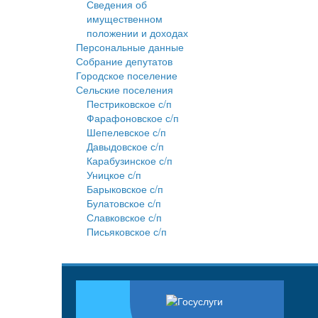
Сведения об
имущественном
положении и доходах
Персональные данные
Собрание депутатов
Городское поселение
Сельские поселения
Пестриковское с/п
Фарафоновское с/п
Шепелевское с/п
Давыдовское с/п
Карабузинское с/п
Уницкое с/п
Барыковское с/п
Булатовское с/п
Славковское с/п
Письяковское с/п