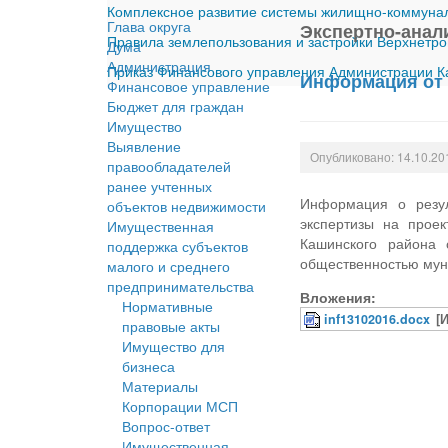
Комплексное развитие системы жилищно-коммуналь
Глава округа
Экспертно-анал
Правила землепользования и застройки Верхнетро
Дума
Администрация
Приказ Финансового управления Администрации Ка
Информация от 
Финансовое управление
Бюджет для граждан
Имущество
Выявление
Опубликовано: 14.10.20
правообладателей
ранее учтенных
Информация о резул
объектов недвижимости
экспертизы на прое
Имущественная
Кашинского района
поддержка субъектов
общественностью мун
малого и среднего
предпринимательства
Вложения:
Нормативные
inf13102016.docx
[
правовые акты
Имущество для
бизнеса
Материалы
Корпорации МСП
Вопрос-ответ
Имущественная