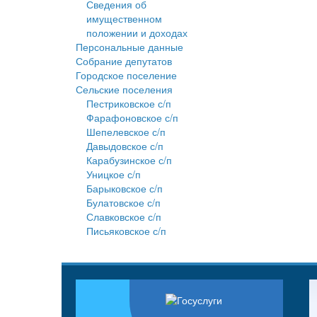
Сведения об
имущественном
положении и доходах
Персональные данные
Собрание депутатов
Городское поселение
Сельские поселения
Пестриковское с/п
Фарафоновское с/п
Шепелевское с/п
Давыдовское с/п
Карабузинское с/п
Уницкое с/п
Барыковское с/п
Булатовское с/п
Славковское с/п
Письяковское с/п