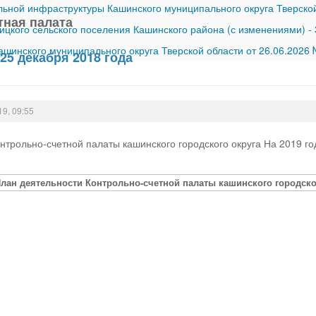
ной инфраструктуры Кашинского муниципального округа Тверской
тная палата
ицкого сельского поселения Кашинского района (с изменениями)
-
шинского муниципального округа Тверской области от 26.06.2026
25 декабря 2018 года
19, 09:55
нтрольно-счетной палаты кашинского городского округа На 2019 го
План деятельности Контрольно-счетной палаты кашинского городског