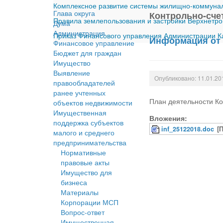
Комплексное развитие системы жилищно-коммуналь
Глава округа
Контрольно-сче
Правила землепользования и застройки Верхнетро
Дума
Администрация
Приказ Финансового управления Администрации Ка
Информация от 
Финансовое управление
Бюджет для граждан
Имущество
Выявление
Опубликовано: 11.01.20
правообладателей
ранее учтенных
План деятельности Ко
объектов недвижимости
Имущественная
Вложения:
поддержка субъектов
inf_25122018.doc
[
малого и среднего
предпринимательства
Нормативные
правовые акты
Имущество для
бизнеса
Материалы
Корпорации МСП
Вопрос-ответ
Имущественная