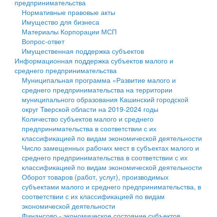
предпринимательства
Нормативные правовые акты
Государственные услуги
Символика
муниципального округа Тверской области
Финансовое управление
Имущество для бизнеса
Материалы Корпорации МСП
Промышленность и АПК
Устав
Администрация Кашинского муниципального округа
Бюджет для граждан
Вопрос-ответ
Имущественная поддержка субъектов
Экономика и бизнес
Гостям округа
Тверской области
Имущество
Информационная поддержка субъектов малого и
среднего предпринимательства
...
Туризм
Управление сельскими территориями
Выявление правообладателей ранее учтенных
Муниципальная программа «Развитие малого и
среднего предпринимательства на территории
Культура
Открытые данные
объектов недвижимости
муниципального образования Кашинский городской
округ Тверской области на 2019-2024 годы
Образование
Работа с обращениями граждан
Имущественная поддержка субъектов малого и
Количество субъектов малого и среднего
предпринимательства в соответствии с их
Здравоохранение
Муниципальный контроль
среднего предпринимательства
классификацией по видам экономической деятельности
Число замещенных рабочих мест в субъектах малого и
Социальная защита
Муниципальные услуги
Информационная поддержка субъектов малого и
среднего предпринимательства в соответствии с их
классификацией по видам экономической деятельности
Фотоальбом
Проекты административных регламентов
среднего предпринимательства
Оборот товаров (работ, услуг), производимых
субъектами малого и среднего предпринимательства, в
Антимонопольный комплаенс
Муниципальные программы
соответствии с их классификацией по видам
экономической деятельности
Противодействие коррупции
Контрольно-счетная палата
Финансово - экономическое состояние субъектов