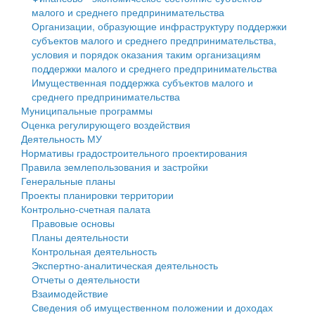
малого и среднего предпринимательства
Персональные данные
Организации, образующие инфраструктуру поддержки
субъектов малого и среднего предпринимательства,
Оценка регулирующего воздействия
условия и порядок оказания таким организациям
поддержки малого и среднего предпринимательства
Деятельность МУ
Имущественная поддержка субъектов малого и
среднего предпринимательства
Нормативы градостроительного проектирования
Муниципальные программы
Оценка регулирующего воздействия
Правила землепользования и застройки
Деятельность МУ
Нормативы градостроительного проектирования
Генеральные планы
Правила землепользования и застройки
Генеральные планы
Проекты планировки территории
Проекты планировки территории
Контрольно-счетная палата
Собрание депутатов
Правовые основы
Планы деятельности
Городское поселение
Контрольная деятельность
Экспертно-аналитическая деятельность
Сельские поселения
Отчеты о деятельности
Взаимодействие
Сведения об имущественном положении и доходах