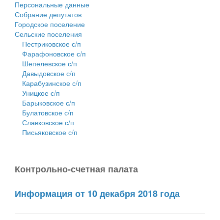
Персональные данные
Собрание депутатов
Городское поселение
Сельские поселения
Пестриковское с/п
Фарафоновское с/п
Шепелевское с/п
Давыдовское с/п
Карабузинское с/п
Уницкое с/п
Барыковское с/п
Булатовское с/п
Славковское с/п
Письяковское с/п
Контрольно-счетная палата
Информация от 10 декабря 2018 года