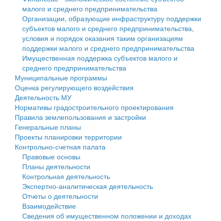
малого и среднего предпринимательства
Персональные данные
Организации, образующие инфраструктуру поддержки
субъектов малого и среднего предпринимательства,
Оценка регулирующего воздействия
условия и порядок оказания таким организациям
поддержки малого и среднего предпринимательства
Деятельность МУ
Имущественная поддержка субъектов малого и
среднего предпринимательства
Нормативы градостроительного проектирования
Муниципальные программы
Оценка регулирующего воздействия
Правила землепользования и застройки
Деятельность МУ
Нормативы градостроительного проектирования
Генеральные планы
Правила землепользования и застройки
Генеральные планы
Проекты планировки территории
Проекты планировки территории
Контрольно-счетная палата
Собрание депутатов
Правовые основы
Планы деятельности
Городское поселение
Контрольная деятельность
Экспертно-аналитическая деятельность
Сельские поселения
Отчеты о деятельности
Взаимодействие
Сведения об имущественном положении и доходах