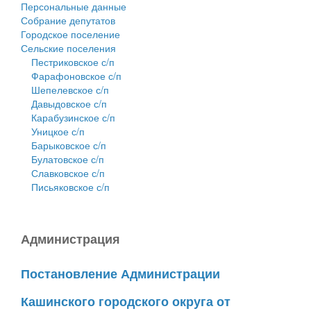
Персональные данные
Собрание депутатов
Городское поселение
Сельские поселения
Пестриковское с/п
Фарафоновское с/п
Шепелевское с/п
Давыдовское с/п
Карабузинское с/п
Уницкое с/п
Барыковское с/п
Булатовское с/п
Славковское с/п
Письяковское с/п
Администрация
Постановление Администрации
Кашинского городского округа от