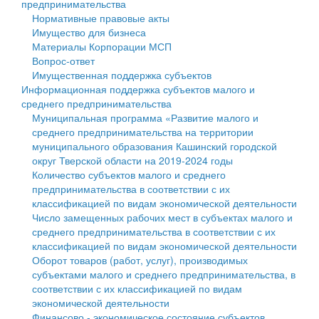
предпринимательства
Нормативные правовые акты
Государственные услуги
Символика
муниципального округа Тверской области
Финансовое управление
Имущество для бизнеса
Материалы Корпорации МСП
Промышленность и АПК
Устав
Администрация Кашинского муниципального округа
Бюджет для граждан
Вопрос-ответ
Имущественная поддержка субъектов
Экономика и бизнес
Гостям округа
Тверской области
Имущество
Информационная поддержка субъектов малого и
среднего предпринимательства
...
Туризм
Управление сельскими территориями
Выявление правообладателей ранее учтенных
Муниципальная программа «Развитие малого и
среднего предпринимательства на территории
Культура
Открытые данные
объектов недвижимости
муниципального образования Кашинский городской
округ Тверской области на 2019-2024 годы
Образование
Работа с обращениями граждан
Имущественная поддержка субъектов малого и
Количество субъектов малого и среднего
предпринимательства в соответствии с их
Здравоохранение
Муниципальный контроль
среднего предпринимательства
классификацией по видам экономической деятельности
Число замещенных рабочих мест в субъектах малого и
Социальная защита
Муниципальные услуги
Информационная поддержка субъектов малого и
среднего предпринимательства в соответствии с их
классификацией по видам экономической деятельности
Фотоальбом
Проекты административных регламентов
среднего предпринимательства
Оборот товаров (работ, услуг), производимых
субъектами малого и среднего предпринимательства, в
Антимонопольный комплаенс
Муниципальные программы
соответствии с их классификацией по видам
экономической деятельности
Противодействие коррупции
Контрольно-счетная палата
Финансово - экономическое состояние субъектов