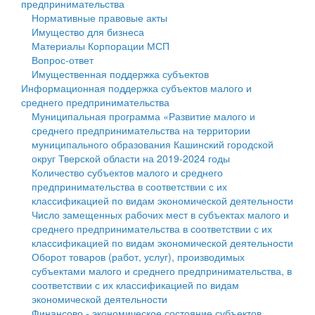
предпринимательства
Нормативные правовые акты
Государственные услуги
Символика
муниципального округа Тверской области
Финансовое управление
Имущество для бизнеса
Материалы Корпорации МСП
Промышленность и АПК
Устав
Администрация Кашинского муниципального округа
Бюджет для граждан
Вопрос-ответ
Имущественная поддержка субъектов
Экономика и бизнес
Гостям округа
Тверской области
Имущество
Информационная поддержка субъектов малого и
среднего предпринимательства
...
Туризм
Управление сельскими территориями
Выявление правообладателей ранее учтенных
Муниципальная программа «Развитие малого и
среднего предпринимательства на территории
Культура
Открытые данные
объектов недвижимости
муниципального образования Кашинский городской
округ Тверской области на 2019-2024 годы
Образование
Работа с обращениями граждан
Имущественная поддержка субъектов малого и
Количество субъектов малого и среднего
предпринимательства в соответствии с их
Здравоохранение
Муниципальный контроль
среднего предпринимательства
классификацией по видам экономической деятельности
Число замещенных рабочих мест в субъектах малого и
Социальная защита
Муниципальные услуги
Информационная поддержка субъектов малого и
среднего предпринимательства в соответствии с их
классификацией по видам экономической деятельности
Фотоальбом
Проекты административных регламентов
среднего предпринимательства
Оборот товаров (работ, услуг), производимых
субъектами малого и среднего предпринимательства, в
Антимонопольный комплаенс
Муниципальные программы
соответствии с их классификацией по видам
экономической деятельности
Противодействие коррупции
Контрольно-счетная палата
Финансово - экономическое состояние субъектов