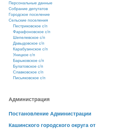
Персональные данные
Собрание депутатов
Городское поселение
Сельские поселения
Пестриковское с/п
Фарафоновское с/п
Шепелевское с/п
Давыдовское с/п
Карабузинское с/п
Уницкое с/п
Барыковское с/п
Булатовское с/п
Славковское с/п
Письяковское с/п
Администрация
Постановление Администрации
Кашинского городского округа от