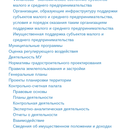
малого и среднего предпринимательства
Персональные данные
Организации, образующие инфраструктуру поддержки
субъектов малого и среднего предпринимательства,
Оценка регулирующего воздействия
условия и порядок оказания таким организациям
поддержки малого и среднего предпринимательства
Деятельность МУ
Имущественная поддержка субъектов малого и
среднего предпринимательства
Нормативы градостроительного проектирования
Муниципальные программы
Оценка регулирующего воздействия
Правила землепользования и застройки
Деятельность МУ
Нормативы градостроительного проектирования
Генеральные планы
Правила землепользования и застройки
Генеральные планы
Проекты планировки территории
Проекты планировки территории
Контрольно-счетная палата
Собрание депутатов
Правовые основы
Планы деятельности
Городское поселение
Контрольная деятельность
Экспертно-аналитическая деятельность
Сельские поселения
Отчеты о деятельности
Взаимодействие
Сведения об имущественном положении и доходах