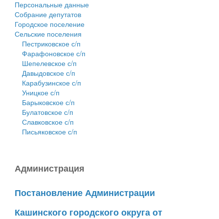
Персональные данные
Собрание депутатов
Городское поселение
Сельские поселения
Пестриковское с/п
Фарафоновское с/п
Шепелевское с/п
Давыдовское с/п
Карабузинское с/п
Уницкое с/п
Барыковское с/п
Булатовское с/п
Славковское с/п
Письяковское с/п
Администрация
Постановление Администрации
Кашинского городского округа от