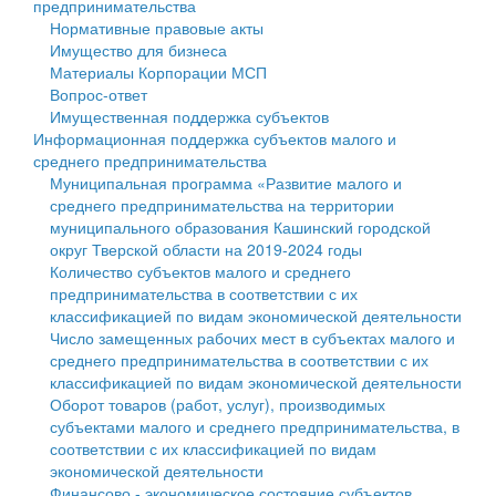
предпринимательства
Нормативные правовые акты
Государственные услуги
Символика
муниципального округа Тверской области
Финансовое управление
Имущество для бизнеса
Материалы Корпорации МСП
Промышленность и АПК
Устав
Администрация Кашинского муниципального округа
Бюджет для граждан
Вопрос-ответ
Имущественная поддержка субъектов
Экономика и бизнес
Гостям округа
Тверской области
Имущество
Информационная поддержка субъектов малого и
среднего предпринимательства
...
Туризм
Управление сельскими территориями
Выявление правообладателей ранее учтенных
Муниципальная программа «Развитие малого и
среднего предпринимательства на территории
Культура
Открытые данные
объектов недвижимости
муниципального образования Кашинский городской
округ Тверской области на 2019-2024 годы
Образование
Работа с обращениями граждан
Имущественная поддержка субъектов малого и
Количество субъектов малого и среднего
предпринимательства в соответствии с их
Здравоохранение
Муниципальный контроль
среднего предпринимательства
классификацией по видам экономической деятельности
Число замещенных рабочих мест в субъектах малого и
Социальная защита
Муниципальные услуги
Информационная поддержка субъектов малого и
среднего предпринимательства в соответствии с их
классификацией по видам экономической деятельности
Фотоальбом
Проекты административных регламентов
среднего предпринимательства
Оборот товаров (работ, услуг), производимых
субъектами малого и среднего предпринимательства, в
Антимонопольный комплаенс
Муниципальные программы
соответствии с их классификацией по видам
экономической деятельности
Противодействие коррупции
Контрольно-счетная палата
Финансово - экономическое состояние субъектов