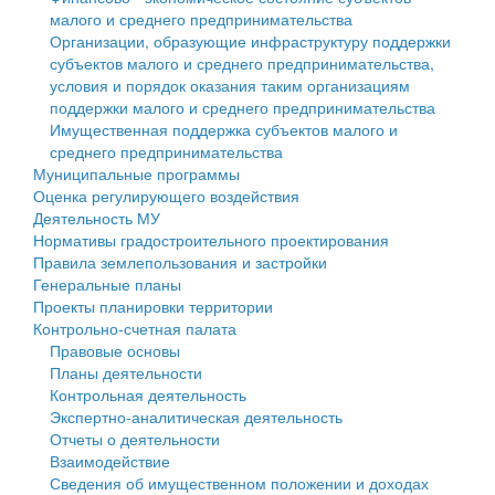
малого и среднего предпринимательства
Персональные данные
Организации, образующие инфраструктуру поддержки
субъектов малого и среднего предпринимательства,
Оценка регулирующего воздействия
условия и порядок оказания таким организациям
поддержки малого и среднего предпринимательства
Деятельность МУ
Имущественная поддержка субъектов малого и
среднего предпринимательства
Нормативы градостроительного проектирования
Муниципальные программы
Оценка регулирующего воздействия
Правила землепользования и застройки
Деятельность МУ
Нормативы градостроительного проектирования
Генеральные планы
Правила землепользования и застройки
Генеральные планы
Проекты планировки территории
Проекты планировки территории
Контрольно-счетная палата
Собрание депутатов
Правовые основы
Планы деятельности
Городское поселение
Контрольная деятельность
Экспертно-аналитическая деятельность
Сельские поселения
Отчеты о деятельности
Взаимодействие
Сведения об имущественном положении и доходах