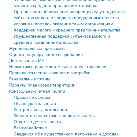
малого и среднего предпринимательства
Персональные данные
Организации, образующие инфраструктуру поддержки
субъектов малого и среднего предпринимательства,
Оценка регулирующего воздействия
условия и порядок оказания таким организациям
поддержки малого и среднего предпринимательства
Деятельность МУ
Имущественная поддержка субъектов малого и
среднего предпринимательства
Нормативы градостроительного проектирования
Муниципальные программы
Оценка регулирующего воздействия
Правила землепользования и застройки
Деятельность МУ
Нормативы градостроительного проектирования
Генеральные планы
Правила землепользования и застройки
Генеральные планы
Проекты планировки территории
Проекты планировки территории
Контрольно-счетная палата
Собрание депутатов
Правовые основы
Планы деятельности
Городское поселение
Контрольная деятельность
Экспертно-аналитическая деятельность
Сельские поселения
Отчеты о деятельности
Взаимодействие
Сведения об имущественном положении и доходах