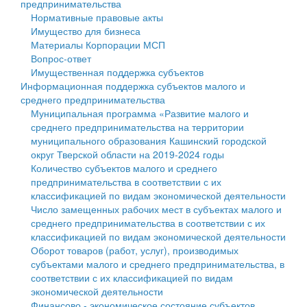
предпринимательства
Нормативные правовые акты
Государственные услуги
Символика
муниципального округа Тверской области
Финансовое управление
Имущество для бизнеса
Материалы Корпорации МСП
Промышленность и АПК
Устав
Администрация Кашинского муниципального округа
Бюджет для граждан
Вопрос-ответ
Имущественная поддержка субъектов
Экономика и бизнес
Гостям округа
Тверской области
Имущество
Информационная поддержка субъектов малого и
среднего предпринимательства
...
Туризм
Управление сельскими территориями
Выявление правообладателей ранее учтенных
Муниципальная программа «Развитие малого и
среднего предпринимательства на территории
Культура
Открытые данные
объектов недвижимости
муниципального образования Кашинский городской
округ Тверской области на 2019-2024 годы
Образование
Работа с обращениями граждан
Имущественная поддержка субъектов малого и
Количество субъектов малого и среднего
предпринимательства в соответствии с их
Здравоохранение
Муниципальный контроль
среднего предпринимательства
классификацией по видам экономической деятельности
Число замещенных рабочих мест в субъектах малого и
Социальная защита
Муниципальные услуги
Информационная поддержка субъектов малого и
среднего предпринимательства в соответствии с их
классификацией по видам экономической деятельности
Фотоальбом
Проекты административных регламентов
среднего предпринимательства
Оборот товаров (работ, услуг), производимых
субъектами малого и среднего предпринимательства, в
Антимонопольный комплаенс
Муниципальные программы
соответствии с их классификацией по видам
экономической деятельности
Противодействие коррупции
Контрольно-счетная палата
Финансово - экономическое состояние субъектов