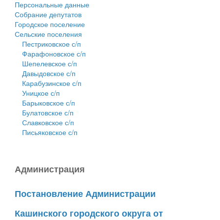
Персональные данные
Собрание депутатов
Городское поселение
Сельские поселения
Пестриковское с/п
Фарафоновское с/п
Шепелевское с/п
Давыдовское с/п
Карабузинское с/п
Уницкое с/п
Барыковское с/п
Булатовское с/п
Славковское с/п
Письяковское с/п
Администрация
Постановление Администрации
Кашинского городского округа от