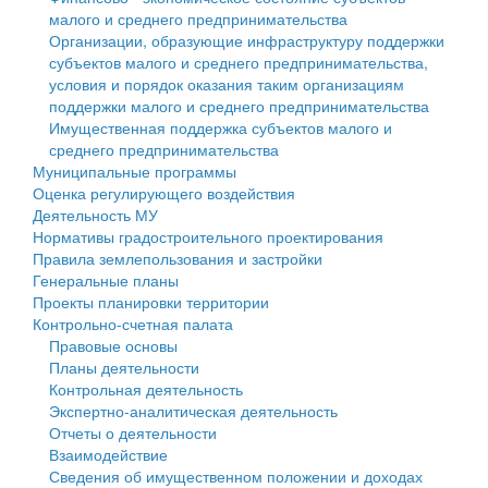
малого и среднего предпринимательства
Персональные данные
Организации, образующие инфраструктуру поддержки
субъектов малого и среднего предпринимательства,
Оценка регулирующего воздействия
условия и порядок оказания таким организациям
поддержки малого и среднего предпринимательства
Деятельность МУ
Имущественная поддержка субъектов малого и
среднего предпринимательства
Нормативы градостроительного проектирования
Муниципальные программы
Оценка регулирующего воздействия
Правила землепользования и застройки
Деятельность МУ
Нормативы градостроительного проектирования
Генеральные планы
Правила землепользования и застройки
Генеральные планы
Проекты планировки территории
Проекты планировки территории
Контрольно-счетная палата
Собрание депутатов
Правовые основы
Планы деятельности
Городское поселение
Контрольная деятельность
Экспертно-аналитическая деятельность
Сельские поселения
Отчеты о деятельности
Взаимодействие
Сведения об имущественном положении и доходах