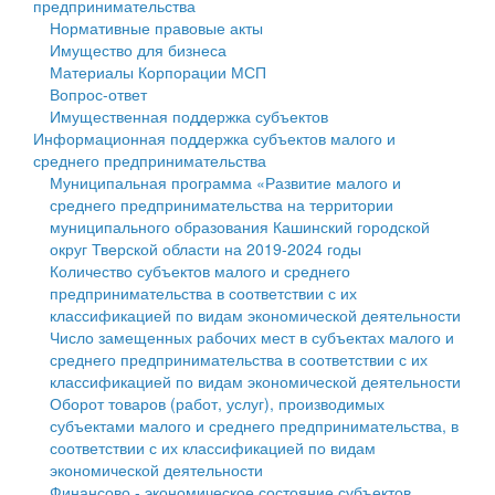
предпринимательства
Нормативные правовые акты
Государственные услуги
Символика
муниципального округа Тверской области
Финансовое управление
Имущество для бизнеса
Материалы Корпорации МСП
Промышленность и АПК
Устав
Администрация Кашинского муниципального округа
Бюджет для граждан
Вопрос-ответ
Имущественная поддержка субъектов
Экономика и бизнес
Гостям округа
Тверской области
Имущество
Информационная поддержка субъектов малого и
среднего предпринимательства
...
Туризм
Управление сельскими территориями
Выявление правообладателей ранее учтенных
Муниципальная программа «Развитие малого и
среднего предпринимательства на территории
Культура
Открытые данные
объектов недвижимости
муниципального образования Кашинский городской
округ Тверской области на 2019-2024 годы
Образование
Работа с обращениями граждан
Имущественная поддержка субъектов малого и
Количество субъектов малого и среднего
предпринимательства в соответствии с их
Здравоохранение
Муниципальный контроль
среднего предпринимательства
классификацией по видам экономической деятельности
Число замещенных рабочих мест в субъектах малого и
Социальная защита
Муниципальные услуги
Информационная поддержка субъектов малого и
среднего предпринимательства в соответствии с их
классификацией по видам экономической деятельности
Фотоальбом
Проекты административных регламентов
среднего предпринимательства
Оборот товаров (работ, услуг), производимых
субъектами малого и среднего предпринимательства, в
Антимонопольный комплаенс
Муниципальные программы
соответствии с их классификацией по видам
экономической деятельности
Противодействие коррупции
Контрольно-счетная палата
Финансово - экономическое состояние субъектов