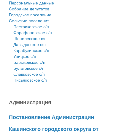
Персональные данные
Собрание депутатов
Городское поселение
Сельские поселения
Пестриковское с/п
Фарафоновское с/п
Шепелевское с/п
Давыдовское с/п
Карабузинское с/п
Уницкое с/п
Барыковское с/п
Булатовское с/п
Славковское с/п
Письяковское с/п
Администрация
Постановление Администрации
Кашинского городского округа от