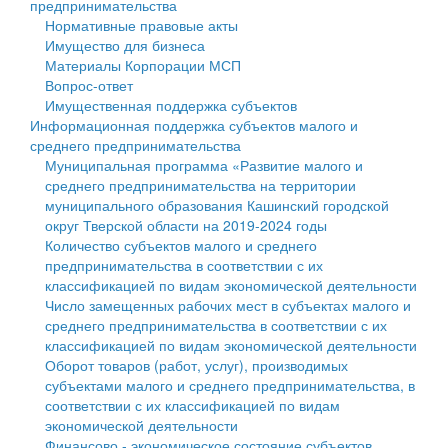
предпринимательства
Нормативные правовые акты
Государственные услуги
Символика
муниципального округа Тверской области
Финансовое управление
Имущество для бизнеса
Материалы Корпорации МСП
Промышленность и АПК
Устав
Администрация Кашинского муниципального округа
Бюджет для граждан
Вопрос-ответ
Имущественная поддержка субъектов
Экономика и бизнес
Гостям округа
Тверской области
Имущество
Информационная поддержка субъектов малого и
среднего предпринимательства
...
Туризм
Управление сельскими территориями
Выявление правообладателей ранее учтенных
Муниципальная программа «Развитие малого и
среднего предпринимательства на территории
Культура
Открытые данные
объектов недвижимости
муниципального образования Кашинский городской
округ Тверской области на 2019-2024 годы
Образование
Работа с обращениями граждан
Имущественная поддержка субъектов малого и
Количество субъектов малого и среднего
предпринимательства в соответствии с их
Здравоохранение
Муниципальный контроль
среднего предпринимательства
классификацией по видам экономической деятельности
Число замещенных рабочих мест в субъектах малого и
Социальная защита
Муниципальные услуги
Информационная поддержка субъектов малого и
среднего предпринимательства в соответствии с их
классификацией по видам экономической деятельности
Фотоальбом
Проекты административных регламентов
среднего предпринимательства
Оборот товаров (работ, услуг), производимых
субъектами малого и среднего предпринимательства, в
Антимонопольный комплаенс
Муниципальные программы
соответствии с их классификацией по видам
экономической деятельности
Противодействие коррупции
Контрольно-счетная палата
Финансово - экономическое состояние субъектов