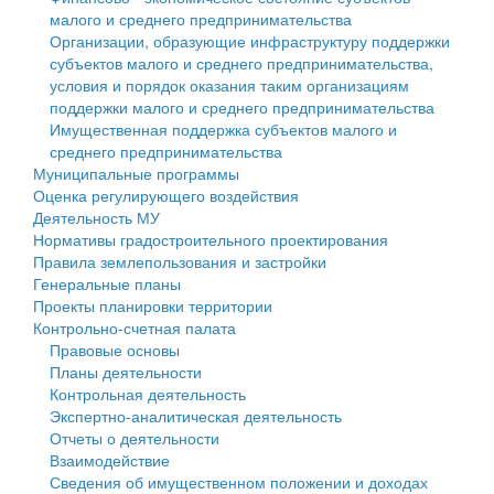
малого и среднего предпринимательства
Персональные данные
Организации, образующие инфраструктуру поддержки
субъектов малого и среднего предпринимательства,
Оценка регулирующего воздействия
условия и порядок оказания таким организациям
поддержки малого и среднего предпринимательства
Деятельность МУ
Имущественная поддержка субъектов малого и
среднего предпринимательства
Нормативы градостроительного проектирования
Муниципальные программы
Оценка регулирующего воздействия
Правила землепользования и застройки
Деятельность МУ
Нормативы градостроительного проектирования
Генеральные планы
Правила землепользования и застройки
Генеральные планы
Проекты планировки территории
Проекты планировки территории
Контрольно-счетная палата
Собрание депутатов
Правовые основы
Планы деятельности
Городское поселение
Контрольная деятельность
Экспертно-аналитическая деятельность
Сельские поселения
Отчеты о деятельности
Взаимодействие
Сведения об имущественном положении и доходах