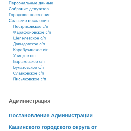
Персональные данные
Собрание депутатов
Городское поселение
Сельские поселения
Пестриковское с/п
Фарафоновское с/п
Шепелевское с/п
Давыдовское с/п
Карабузинское с/п
Уницкое с/п
Барыковское с/п
Булатовское с/п
Славковское с/п
Письяковское с/п
Администрация
Постановление Администрации
Кашинского городского округа от