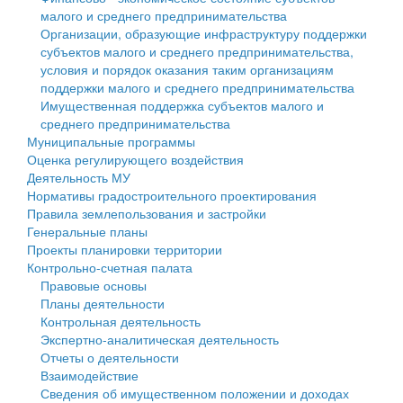
малого и среднего предпринимательства
Персональные данные
Организации, образующие инфраструктуру поддержки
субъектов малого и среднего предпринимательства,
Оценка регулирующего воздействия
условия и порядок оказания таким организациям
поддержки малого и среднего предпринимательства
Деятельность МУ
Имущественная поддержка субъектов малого и
среднего предпринимательства
Нормативы градостроительного проектирования
Муниципальные программы
Оценка регулирующего воздействия
Правила землепользования и застройки
Деятельность МУ
Нормативы градостроительного проектирования
Генеральные планы
Правила землепользования и застройки
Генеральные планы
Проекты планировки территории
Проекты планировки территории
Контрольно-счетная палата
Собрание депутатов
Правовые основы
Планы деятельности
Городское поселение
Контрольная деятельность
Экспертно-аналитическая деятельность
Сельские поселения
Отчеты о деятельности
Взаимодействие
Сведения об имущественном положении и доходах