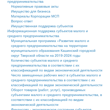
предпринимательства
Нормативные правовые акты
Государственные услуги
Символика
муниципального округа Тверской области
Финансовое управление
Имущество для бизнеса
Материалы Корпорации МСП
Промышленность и АПК
Устав
Администрация Кашинского муниципального округа
Бюджет для граждан
Вопрос-ответ
Имущественная поддержка субъектов
Экономика и бизнес
Гостям округа
Тверской области
Имущество
Информационная поддержка субъектов малого и
среднего предпринимательства
...
Туризм
Управление сельскими территориями
Выявление правообладателей ранее учтенных
Муниципальная программа «Развитие малого и
среднего предпринимательства на территории
Культура
Открытые данные
объектов недвижимости
муниципального образования Кашинский городской
округ Тверской области на 2019-2024 годы
Образование
Работа с обращениями граждан
Имущественная поддержка субъектов малого и
Количество субъектов малого и среднего
предпринимательства в соответствии с их
Здравоохранение
Муниципальный контроль
среднего предпринимательства
классификацией по видам экономической деятельности
Число замещенных рабочих мест в субъектах малого и
Социальная защита
Муниципальные услуги
Информационная поддержка субъектов малого и
среднего предпринимательства в соответствии с их
классификацией по видам экономической деятельности
Фотоальбом
Проекты административных регламентов
среднего предпринимательства
Оборот товаров (работ, услуг), производимых
субъектами малого и среднего предпринимательства, в
Антимонопольный комплаенс
Муниципальные программы
соответствии с их классификацией по видам
экономической деятельности
Противодействие коррупции
Контрольно-счетная палата
Финансово - экономическое состояние субъектов