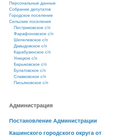
Персональные данные
Собрание депутатов
Городское поселение
Сельские поселения
Пестриковское с/п
Фарафоновское с/п
Шепелевское с/п
Давыдовское с/п
Карабузинское с/п
Уницкое с/п
Барыковское с/п
Булатовское с/п
Славковское с/п
Письяковское с/п
Администрация
Постановление Администрации
Кашинского городского округа от