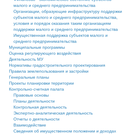
малого и среднего предпринимательства
Персональные данные
Организации, образующие инфраструктуру поддержки
субъектов малого и среднего предпринимательства,
Оценка регулирующего воздействия
условия и порядок оказания таким организациям
поддержки малого и среднего предпринимательства
Деятельность МУ
Имущественная поддержка субъектов малого и
среднего предпринимательства
Нормативы градостроительного проектирования
Муниципальные программы
Оценка регулирующего воздействия
Правила землепользования и застройки
Деятельность МУ
Нормативы градостроительного проектирования
Генеральные планы
Правила землепользования и застройки
Генеральные планы
Проекты планировки территории
Проекты планировки территории
Контрольно-счетная палата
Собрание депутатов
Правовые основы
Планы деятельности
Городское поселение
Контрольная деятельность
Экспертно-аналитическая деятельность
Сельские поселения
Отчеты о деятельности
Взаимодействие
Сведения об имущественном положении и доходах