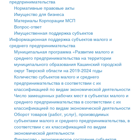
предпринимательства
Нормативные правовые акты
Государственные услуги
Символика
муниципального округа Тверской области
Финансовое управление
Имущество для бизнеса
Материалы Корпорации МСП
Промышленность и АПК
Устав
Администрация Кашинского муниципального округа
Бюджет для граждан
Вопрос-ответ
Имущественная поддержка субъектов
Экономика и бизнес
Гостям округа
Тверской области
Имущество
Информационная поддержка субъектов малого и
среднего предпринимательства
...
Туризм
Управление сельскими территориями
Выявление правообладателей ранее учтенных
Муниципальная программа «Развитие малого и
среднего предпринимательства на территории
Культура
Открытые данные
объектов недвижимости
муниципального образования Кашинский городской
округ Тверской области на 2019-2024 годы
Образование
Работа с обращениями граждан
Имущественная поддержка субъектов малого и
Количество субъектов малого и среднего
предпринимательства в соответствии с их
Здравоохранение
Муниципальный контроль
среднего предпринимательства
классификацией по видам экономической деятельности
Число замещенных рабочих мест в субъектах малого и
Социальная защита
Муниципальные услуги
Информационная поддержка субъектов малого и
среднего предпринимательства в соответствии с их
классификацией по видам экономической деятельности
Фотоальбом
Проекты административных регламентов
среднего предпринимательства
Оборот товаров (работ, услуг), производимых
субъектами малого и среднего предпринимательства, в
Антимонопольный комплаенс
Муниципальные программы
соответствии с их классификацией по видам
экономической деятельности
Противодействие коррупции
Контрольно-счетная палата
Финансово - экономическое состояние субъектов