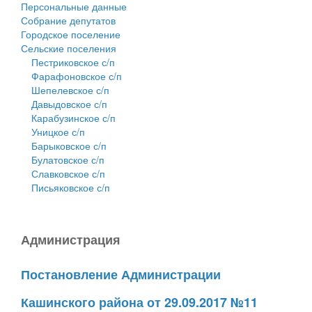
Персональные данные
Собрание депутатов
Городское поселение
Сельские поселения
Пестриковское с/п
Фарафоновское с/п
Шепелевское с/п
Давыдовское с/п
Карабузинское с/п
Уницкое с/п
Барыковское с/п
Булатовское с/п
Славковское с/п
Письяковское с/п
Администрация
Постановление Администрации
Кашинского района от 29.09.2017 №11