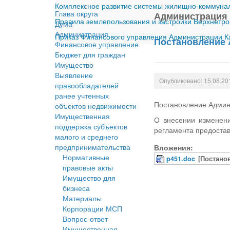
Комплексное развитие системы жилищно-коммуналь
Глава округа
Администрация
Правила землепользования и застройки Верхнетро
Дума
Администрация
Приказ Финансового управления Администрации Ка
Постановление 
Финансовое управление
Бюджет для граждан
Имущество
Выявление
Опубликовано: 15.08.20
правообладателей
ранее учтенных
Постановление Админ
объектов недвижимости
Имущественная
О внесении изменени
поддержка субъектов
регламента предостав
малого и среднего
предпринимательства
Вложения:
Нормативные
p451.doc
[Постано
правовые акты
Имущество для
бизнеса
Материалы
Корпорации МСП
Вопрос-ответ
Имущественная