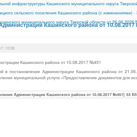
ной инфраструктуры Кашинского муниципального округа Тверской
ицкого сельского поселения Кашинского района (с изменениями)
-
шинского муниципального округа Тверской области от 26.06.2026
Администрации Кашинского района от 10.08.2017
17, 10:36
истрации Кашинского района от 10.08.2017 №451
й в постановление Администрации Кашинского района от 21.0
ления муниципальной услуги «Предоставление документов для исс
вление Администрации Кашинского района от 10.08.2017 №451]
53 Кб