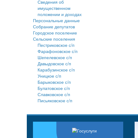
Сведения об
имущественном
положении и доходах
Персональные данные
Собрание депутатов
Городское поселение
Сельские поселения
Пестриковское с/п
Фарафоновское с/п
Шепелевское с/п
Давыдовское с/п
Карабузинское с/п
Уницкое с/п
Барыковское с/п
Булатовское с/п
Славковское с/п
Письяковское с/п