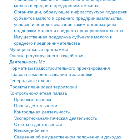
малого и среднего предпринимательства
Персональные данные
Организации, образующие инфраструктуру поддержки
субъектов малого и среднего предпринимательства,
Оценка регулирующего воздействия
условия и порядок оказания таким организациям
поддержки малого и среднего предпринимательства
Деятельность МУ
Имущественная поддержка субъектов малого и
среднего предпринимательства
Нормативы градостроительного проектирования
Муниципальные программы
Оценка регулирующего воздействия
Правила землепользования и застройки
Деятельность МУ
Нормативы градостроительного проектирования
Генеральные планы
Правила землепользования и застройки
Генеральные планы
Проекты планировки территории
Проекты планировки территории
Контрольно-счетная палата
Собрание депутатов
Правовые основы
Планы деятельности
Городское поселение
Контрольная деятельность
Экспертно-аналитическая деятельность
Сельские поселения
Отчеты о деятельности
Взаимодействие
Сведения об имущественном положении и доходах