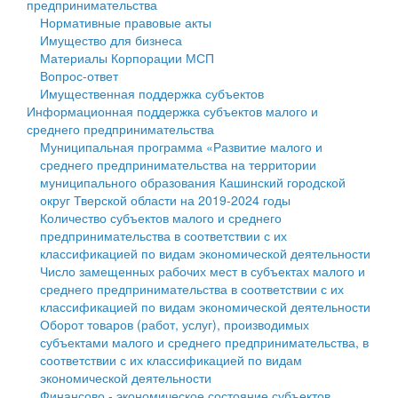
предпринимательства
Нормативные правовые акты
Государственные услуги
Символика
муниципального округа Тверской области
Финансовое управление
Имущество для бизнеса
Материалы Корпорации МСП
Промышленность и АПК
Устав
Администрация Кашинского муниципального округа
Бюджет для граждан
Вопрос-ответ
Имущественная поддержка субъектов
Экономика и бизнес
Гостям округа
Тверской области
Имущество
Информационная поддержка субъектов малого и
среднего предпринимательства
...
Туризм
Управление сельскими территориями
Выявление правообладателей ранее учтенных
Муниципальная программа «Развитие малого и
среднего предпринимательства на территории
Культура
Открытые данные
объектов недвижимости
муниципального образования Кашинский городской
округ Тверской области на 2019-2024 годы
Образование
Работа с обращениями граждан
Имущественная поддержка субъектов малого и
Количество субъектов малого и среднего
предпринимательства в соответствии с их
Здравоохранение
Муниципальный контроль
среднего предпринимательства
классификацией по видам экономической деятельности
Число замещенных рабочих мест в субъектах малого и
Социальная защита
Муниципальные услуги
Информационная поддержка субъектов малого и
среднего предпринимательства в соответствии с их
классификацией по видам экономической деятельности
Фотоальбом
Проекты административных регламентов
среднего предпринимательства
Оборот товаров (работ, услуг), производимых
субъектами малого и среднего предпринимательства, в
Антимонопольный комплаенс
Муниципальные программы
соответствии с их классификацией по видам
экономической деятельности
Противодействие коррупции
Контрольно-счетная палата
Финансово - экономическое состояние субъектов