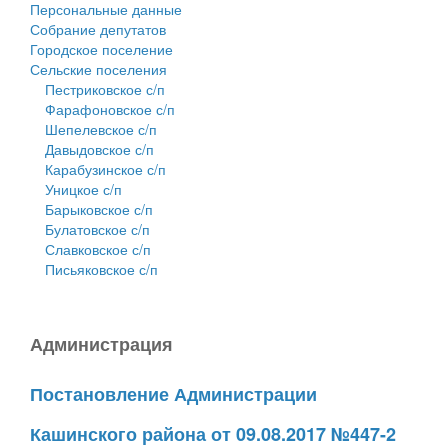
Персональные данные
Собрание депутатов
Городское поселение
Сельские поселения
Пестриковское с/п
Фарафоновское с/п
Шепелевское с/п
Давыдовское с/п
Карабузинское с/п
Уницкое с/п
Барыковское с/п
Булатовское с/п
Славковское с/п
Письяковское с/п
Администрация
Постановление Администрации
Кашинского района от 09.08.2017 №447-2