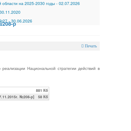
 области на 2025-2030 годы
-
02.07.2026
30.11.2020
 №27
-
30.06.2026
№208-р
Печать
 реализации Национальной стратегии действий в
881 Кб
11.2015г. №208-р]
58 Кб