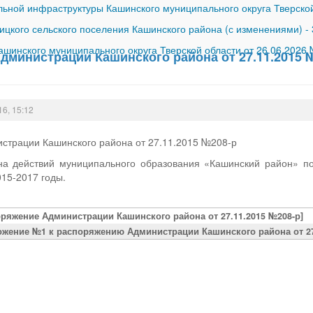
ной инфраструктуры Кашинского муниципального округа Тверской
ицкого сельского поселения Кашинского района (с изменениями)
-
шинского муниципального округа Тверской области от 26.06.2026
дминистрации Кашинского района от 27.11.2015 
16, 15:12
страции Кашинского района от 27.11.2015 №208-р
а действий муниципального образования «Кашинский район» по
015-2017 годы.
оряжение Администрации Кашинского района от 27.11.2015 №208-р]
ожение №1 к распоряжению Администрации Кашинского района от 27.