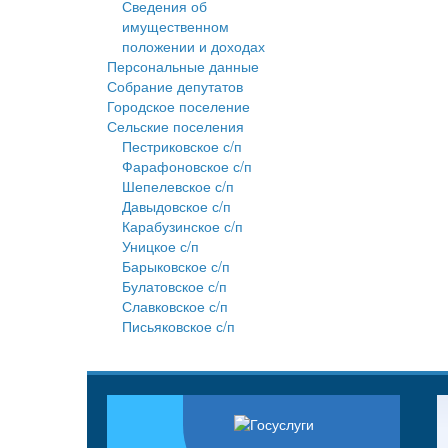
Сведения об
имущественном
положении и доходах
Персональные данные
Собрание депутатов
Городское поселение
Сельские поселения
Пестриковское с/п
Фарафоновское с/п
Шепелевское с/п
Давыдовское с/п
Карабузинское с/п
Уницкое с/п
Барыковское с/п
Булатовское с/п
Славковское с/п
Письяковское с/п