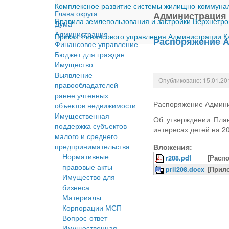
Комплексное развитие системы жилищно-коммуналь
Глава округа
Администрация
Правила землепользования и застройки Верхнетро
Дума
Администрация
Приказ Финансового управления Администрации Ка
Распоряжение А
Финансовое управление
Бюджет для граждан
Имущество
Выявление
Опубликовано: 15.01.20
правообладателей
ранее учтенных
Распоряжение Админи
объектов недвижимости
Имущественная
Об утверждении План
поддержка субъектов
интересах детей на 2
малого и среднего
предпринимательства
Вложения:
Нормативные
r208.pdf
[Расп
правовые акты
pril208.docx
[Прил
Имущество для
бизнеса
Материалы
Корпорации МСП
Вопрос-ответ
Имущественная