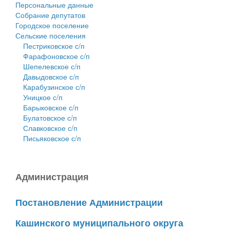
Персональные данные
Собрание депутатов
Городское поселение
Сельские поселения
Пестриковское с/п
Фарафоновское с/п
Шепелевское с/п
Давыдовское с/п
Карабузинское с/п
Уницкое с/п
Барыковское с/п
Булатовское с/п
Славковское с/п
Письяковское с/п
Администрация
Постановление Администрации
Кашинского муниципального округа