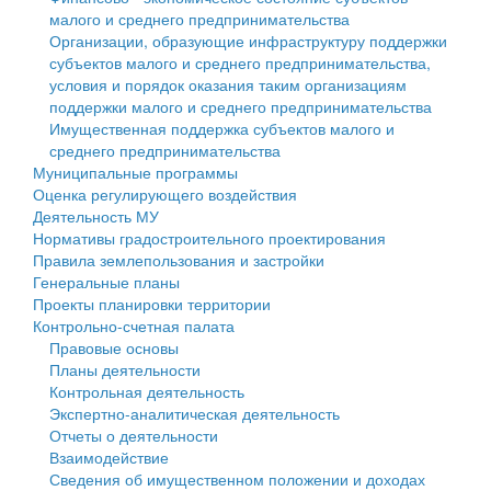
малого и среднего предпринимательства
Персональные данные
Организации, образующие инфраструктуру поддержки
субъектов малого и среднего предпринимательства,
Оценка регулирующего воздействия
условия и порядок оказания таким организациям
поддержки малого и среднего предпринимательства
Деятельность МУ
Имущественная поддержка субъектов малого и
среднего предпринимательства
Нормативы градостроительного проектирования
Муниципальные программы
Оценка регулирующего воздействия
Правила землепользования и застройки
Деятельность МУ
Нормативы градостроительного проектирования
Генеральные планы
Правила землепользования и застройки
Генеральные планы
Проекты планировки территории
Проекты планировки территории
Контрольно-счетная палата
Собрание депутатов
Правовые основы
Планы деятельности
Городское поселение
Контрольная деятельность
Экспертно-аналитическая деятельность
Сельские поселения
Отчеты о деятельности
Взаимодействие
Сведения об имущественном положении и доходах