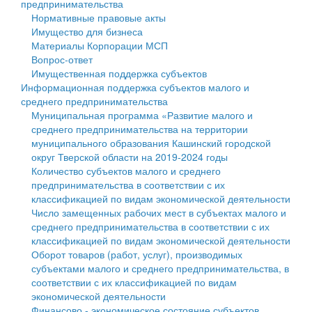
предпринимательства
Нормативные правовые акты
Государственные услуги
Символика
муниципального округа Тверской области
Финансовое управление
Имущество для бизнеса
Материалы Корпорации МСП
Промышленность и АПК
Устав
Администрация Кашинского муниципального округа
Бюджет для граждан
Вопрос-ответ
Имущественная поддержка субъектов
Экономика и бизнес
Гостям округа
Тверской области
Имущество
Информационная поддержка субъектов малого и
среднего предпринимательства
...
Туризм
Управление сельскими территориями
Выявление правообладателей ранее учтенных
Муниципальная программа «Развитие малого и
среднего предпринимательства на территории
Культура
Открытые данные
объектов недвижимости
муниципального образования Кашинский городской
округ Тверской области на 2019-2024 годы
Образование
Работа с обращениями граждан
Имущественная поддержка субъектов малого и
Количество субъектов малого и среднего
предпринимательства в соответствии с их
Здравоохранение
Муниципальный контроль
среднего предпринимательства
классификацией по видам экономической деятельности
Число замещенных рабочих мест в субъектах малого и
Социальная защита
Муниципальные услуги
Информационная поддержка субъектов малого и
среднего предпринимательства в соответствии с их
классификацией по видам экономической деятельности
Фотоальбом
Проекты административных регламентов
среднего предпринимательства
Оборот товаров (работ, услуг), производимых
субъектами малого и среднего предпринимательства, в
Антимонопольный комплаенс
Муниципальные программы
соответствии с их классификацией по видам
экономической деятельности
Противодействие коррупции
Контрольно-счетная палата
Финансово - экономическое состояние субъектов