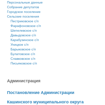
Персональные данные
Собрание депутатов
Городское поселение
Сельские поселения
Пестриковское с/п
Фарафоновское с/п
Шепелевское с/п
Давыдовское с/п
Карабузинское с/п
Уницкое с/п
Барыковское с/п
Булатовское с/п
Славковское с/п
Письяковское с/п
Администрация
Постановление Администрации
Кашинского муниципального округа