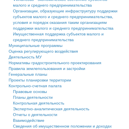
малого и среднего предпринимательства
Персональные данные
Организации, образующие инфраструктуру поддержки
субъектов малого и среднего предпринимательства,
Оценка регулирующего воздействия
условия и порядок оказания таким организациям
поддержки малого и среднего предпринимательства
Деятельность МУ
Имущественная поддержка субъектов малого и
среднего предпринимательства
Нормативы градостроительного проектирования
Муниципальные программы
Оценка регулирующего воздействия
Правила землепользования и застройки
Деятельность МУ
Нормативы градостроительного проектирования
Генеральные планы
Правила землепользования и застройки
Генеральные планы
Проекты планировки территории
Проекты планировки территории
Контрольно-счетная палата
Собрание депутатов
Правовые основы
Планы деятельности
Городское поселение
Контрольная деятельность
Экспертно-аналитическая деятельность
Сельские поселения
Отчеты о деятельности
Взаимодействие
Сведения об имущественном положении и доходах