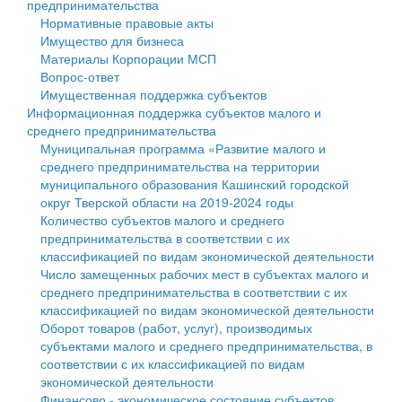
предпринимательства
Нормативные правовые акты
Государственные услуги
Символика
муниципального округа Тверской области
Финансовое управление
Имущество для бизнеса
Материалы Корпорации МСП
Промышленность и АПК
Устав
Администрация Кашинского муниципального округа
Бюджет для граждан
Вопрос-ответ
Имущественная поддержка субъектов
Экономика и бизнес
Гостям округа
Тверской области
Имущество
Информационная поддержка субъектов малого и
среднего предпринимательства
...
Туризм
Управление сельскими территориями
Выявление правообладателей ранее учтенных
Муниципальная программа «Развитие малого и
среднего предпринимательства на территории
Культура
Открытые данные
объектов недвижимости
муниципального образования Кашинский городской
округ Тверской области на 2019-2024 годы
Образование
Работа с обращениями граждан
Имущественная поддержка субъектов малого и
Количество субъектов малого и среднего
предпринимательства в соответствии с их
Здравоохранение
Муниципальный контроль
среднего предпринимательства
классификацией по видам экономической деятельности
Число замещенных рабочих мест в субъектах малого и
Социальная защита
Муниципальные услуги
Информационная поддержка субъектов малого и
среднего предпринимательства в соответствии с их
классификацией по видам экономической деятельности
Фотоальбом
Проекты административных регламентов
среднего предпринимательства
Оборот товаров (работ, услуг), производимых
субъектами малого и среднего предпринимательства, в
Антимонопольный комплаенс
Муниципальные программы
соответствии с их классификацией по видам
экономической деятельности
Противодействие коррупции
Контрольно-счетная палата
Финансово - экономическое состояние субъектов