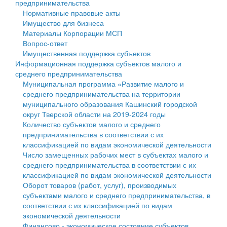
предпринимательства
Нормативные правовые акты
Государственные услуги
Символика
муниципального округа Тверской области
Финансовое управление
Имущество для бизнеса
Материалы Корпорации МСП
Промышленность и АПК
Устав
Администрация Кашинского муниципального округа
Бюджет для граждан
Вопрос-ответ
Имущественная поддержка субъектов
Экономика и бизнес
Гостям округа
Тверской области
Имущество
Информационная поддержка субъектов малого и
среднего предпринимательства
...
Туризм
Управление сельскими территориями
Выявление правообладателей ранее учтенных
Муниципальная программа «Развитие малого и
среднего предпринимательства на территории
Культура
Открытые данные
объектов недвижимости
муниципального образования Кашинский городской
округ Тверской области на 2019-2024 годы
Образование
Работа с обращениями граждан
Имущественная поддержка субъектов малого и
Количество субъектов малого и среднего
предпринимательства в соответствии с их
Здравоохранение
Муниципальный контроль
среднего предпринимательства
классификацией по видам экономической деятельности
Число замещенных рабочих мест в субъектах малого и
Социальная защита
Муниципальные услуги
Информационная поддержка субъектов малого и
среднего предпринимательства в соответствии с их
классификацией по видам экономической деятельности
Фотоальбом
Проекты административных регламентов
среднего предпринимательства
Оборот товаров (работ, услуг), производимых
субъектами малого и среднего предпринимательства, в
Антимонопольный комплаенс
Муниципальные программы
соответствии с их классификацией по видам
экономической деятельности
Противодействие коррупции
Контрольно-счетная палата
Финансово - экономическое состояние субъектов