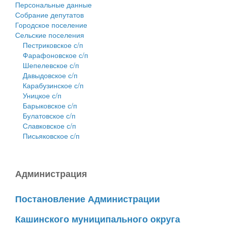
Персональные данные
Собрание депутатов
Городское поселение
Сельские поселения
Пестриковское с/п
Фарафоновское с/п
Шепелевское с/п
Давыдовское с/п
Карабузинское с/п
Уницкое с/п
Барыковское с/п
Булатовское с/п
Славковское с/п
Письяковское с/п
Администрация
Постановление Администрации
Кашинского муниципального округа