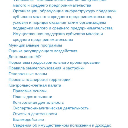
малого и среднего предпринимательства
Персональные данные
Организации, образующие инфраструктуру поддержки
субъектов малого и среднего предпринимательства,
Оценка регулирующего воздействия
условия и порядок оказания таким организациям
поддержки малого и среднего предпринимательства
Деятельность МУ
Имущественная поддержка субъектов малого и
среднего предпринимательства
Нормативы градостроительного проектирования
Муниципальные программы
Оценка регулирующего воздействия
Правила землепользования и застройки
Деятельность МУ
Нормативы градостроительного проектирования
Генеральные планы
Правила землепользования и застройки
Генеральные планы
Проекты планировки территории
Проекты планировки территории
Контрольно-счетная палата
Собрание депутатов
Правовые основы
Планы деятельности
Городское поселение
Контрольная деятельность
Экспертно-аналитическая деятельность
Сельские поселения
Отчеты о деятельности
Взаимодействие
Сведения об имущественном положении и доходах