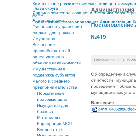
Комплексное развитие системы жилищно-коммуналь
Глава округа
Администрация
Правила землепользования и застройки Верхнетро
Дума
Администрация
Приказ Финансового управления Администрации Ка
Постановление 
Финансовое управление
Бюджет для граждан
№419
Имущество
Выявление
правообладателей
ранее учтенных
Опубликовано: 04.05.20
объектов недвижимости
Имущественная
Об определении случ
поддержка субъектов
отчетности муницип
малого и среднего
проведения обязат
предпринимательства
муниципальных унита
Нормативные
правовые акты
Вложения:
Имущество для
p419_04052026.doc
бизнеса
Материалы
Корпорации МСП
Вопрос-ответ
Имущественная