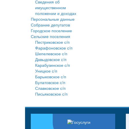
Сведения об
имущественном
положении и доходах
Персональные данные
Собрание депутатов
Городское поселение
Сельские поселения
Пестриковское с/п
Фарафоновское с/п
Шепелевское с/п
Давыдовское с/п
Карабузинское с/п
Уницкое с/п
Барыковское с/п
Булатовское с/п
Славковское с/п
Письяковское с/п