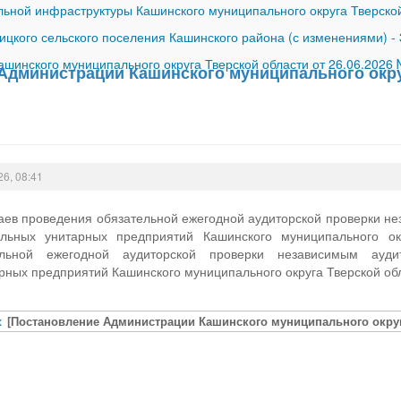
ной инфраструктуры Кашинского муниципального округа Тверской
ицкого сельского поселения Кашинского района (с изменениями)
-
шинского муниципального округа Тверской области от 26.06.2026
Администрации Кашинского муниципального округ
26, 08:41
аев проведения обязательной ежегодной аудиторской проверки не
альных унитарных предприятий Кашинского муниципального ок
ельной ежегодной аудиторской проверки независимым аудит
рных предприятий Кашинского муниципального округа Тверской об
x
[Постановление Администрации Кашинского муниципального округа