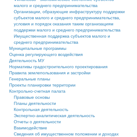
малого и среднего предпринимательства
Персональные данные
Организации, образующие инфраструктуру поддержки
субъектов малого и среднего предпринимательства,
Оценка регулирующего воздействия
условия и порядок оказания таким организациям
поддержки малого и среднего предпринимательства
Деятельность МУ
Имущественная поддержка субъектов малого и
среднего предпринимательства
Нормативы градостроительного проектирования
Муниципальные программы
Оценка регулирующего воздействия
Правила землепользования и застройки
Деятельность МУ
Нормативы градостроительного проектирования
Генеральные планы
Правила землепользования и застройки
Генеральные планы
Проекты планировки территории
Проекты планировки территории
Контрольно-счетная палата
Собрание депутатов
Правовые основы
Планы деятельности
Городское поселение
Контрольная деятельность
Экспертно-аналитическая деятельность
Сельские поселения
Отчеты о деятельности
Взаимодействие
Сведения об имущественном положении и доходах