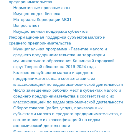
предпринимательства
Нормативные правовые акты
Государственные услуги
Символика
муниципального округа Тверской области
Финансовое управление
Имущество для бизнеса
Материалы Корпорации МСП
Промышленность и АПК
Устав
Администрация Кашинского муниципального округа
Бюджет для граждан
Вопрос-ответ
Имущественная поддержка субъектов
Экономика и бизнес
Гостям округа
Тверской области
Имущество
Информационная поддержка субъектов малого и
среднего предпринимательства
...
Туризм
Управление сельскими территориями
Выявление правообладателей ранее учтенных
Муниципальная программа «Развитие малого и
среднего предпринимательства на территории
Культура
Открытые данные
объектов недвижимости
муниципального образования Кашинский городской
округ Тверской области на 2019-2024 годы
Образование
Работа с обращениями граждан
Имущественная поддержка субъектов малого и
Количество субъектов малого и среднего
предпринимательства в соответствии с их
Здравоохранение
Муниципальный контроль
среднего предпринимательства
классификацией по видам экономической деятельности
Число замещенных рабочих мест в субъектах малого и
Социальная защита
Муниципальные услуги
Информационная поддержка субъектов малого и
среднего предпринимательства в соответствии с их
классификацией по видам экономической деятельности
Фотоальбом
Проекты административных регламентов
среднего предпринимательства
Оборот товаров (работ, услуг), производимых
субъектами малого и среднего предпринимательства, в
Антимонопольный комплаенс
Муниципальные программы
соответствии с их классификацией по видам
экономической деятельности
Противодействие коррупции
Контрольно-счетная палата
Финансово - экономическое состояние субъектов