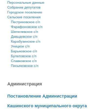
Персональные данные
Собрание депутатов
Городское поселение
Сельские поселения
Пестриковское с/п
Фарафоновское с/п
Шепелевское с/п
Давыдовское с/п
Карабузинское с/п
Уницкое с/п
Барыковское с/п
Булатовское с/п
Славковское с/п
Письяковское с/п
Администрация
Постановление Администрации
Кашинского муниципального округа