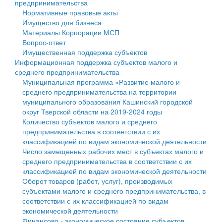
предпринимательства
Нормативные правовые акты
Государственные услуги
Символика
муниципального округа Тверской области
Финансовое управление
Имущество для бизнеса
Материалы Корпорации МСП
Промышленность и АПК
Устав
Администрация Кашинского муниципального округа
Бюджет для граждан
Вопрос-ответ
Имущественная поддержка субъектов
Экономика и бизнес
Гостям округа
Тверской области
Имущество
Информационная поддержка субъектов малого и
среднего предпринимательства
...
Туризм
Управление сельскими территориями
Выявление правообладателей ранее учтенных
Муниципальная программа «Развитие малого и
среднего предпринимательства на территории
Культура
Открытые данные
объектов недвижимости
муниципального образования Кашинский городской
округ Тверской области на 2019-2024 годы
Образование
Работа с обращениями граждан
Имущественная поддержка субъектов малого и
Количество субъектов малого и среднего
предпринимательства в соответствии с их
Здравоохранение
Муниципальный контроль
среднего предпринимательства
классификацией по видам экономической деятельности
Число замещенных рабочих мест в субъектах малого и
Социальная защита
Муниципальные услуги
Информационная поддержка субъектов малого и
среднего предпринимательства в соответствии с их
классификацией по видам экономической деятельности
Фотоальбом
Проекты административных регламентов
среднего предпринимательства
Оборот товаров (работ, услуг), производимых
субъектами малого и среднего предпринимательства, в
Антимонопольный комплаенс
Муниципальные программы
соответствии с их классификацией по видам
экономической деятельности
Противодействие коррупции
Контрольно-счетная палата
Финансово - экономическое состояние субъектов