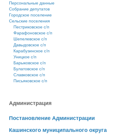
Персональные данные
Собрание депутатов
Городское поселение
Сельские поселения
Пестриковское с/п
Фарафоновское с/п
Шепелевское с/п
Давыдовское с/п
Карабузинское с/п
Уницкое с/п
Барыковское с/п
Булатовское с/п
Славковское с/п
Письяковское с/п
Администрация
Постановление Администрации
Кашинского муниципального округа