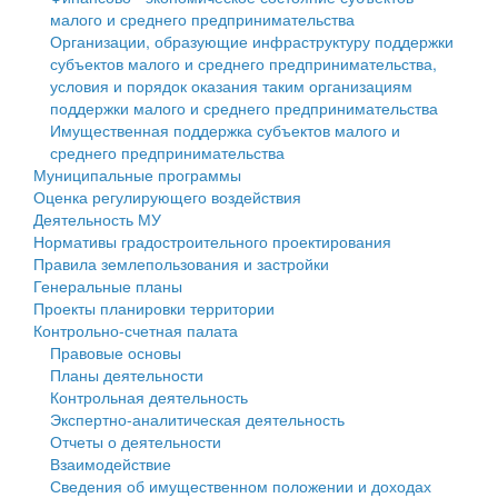
малого и среднего предпринимательства
Персональные данные
Организации, образующие инфраструктуру поддержки
субъектов малого и среднего предпринимательства,
Оценка регулирующего воздействия
условия и порядок оказания таким организациям
поддержки малого и среднего предпринимательства
Деятельность МУ
Имущественная поддержка субъектов малого и
среднего предпринимательства
Нормативы градостроительного проектирования
Муниципальные программы
Оценка регулирующего воздействия
Правила землепользования и застройки
Деятельность МУ
Нормативы градостроительного проектирования
Генеральные планы
Правила землепользования и застройки
Генеральные планы
Проекты планировки территории
Проекты планировки территории
Контрольно-счетная палата
Собрание депутатов
Правовые основы
Планы деятельности
Городское поселение
Контрольная деятельность
Экспертно-аналитическая деятельность
Сельские поселения
Отчеты о деятельности
Взаимодействие
Сведения об имущественном положении и доходах