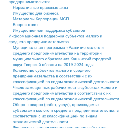
предпринимательства
Нормативные правовые акты
Государственные услуги
Символика
муниципального округа Тверской области
Финансовое управление
Имущество для бизнеса
Материалы Корпорации МСП
Промышленность и АПК
Устав
Администрация Кашинского муниципального округа
Бюджет для граждан
Вопрос-ответ
Имущественная поддержка субъектов
Экономика и бизнес
Гостям округа
Тверской области
Имущество
Информационная поддержка субъектов малого и
среднего предпринимательства
...
Туризм
Управление сельскими территориями
Выявление правообладателей ранее учтенных
Муниципальная программа «Развитие малого и
среднего предпринимательства на территории
Культура
Открытые данные
объектов недвижимости
муниципального образования Кашинский городской
округ Тверской области на 2019-2024 годы
Образование
Работа с обращениями граждан
Имущественная поддержка субъектов малого и
Количество субъектов малого и среднего
предпринимательства в соответствии с их
Здравоохранение
Муниципальный контроль
среднего предпринимательства
классификацией по видам экономической деятельности
Число замещенных рабочих мест в субъектах малого и
Социальная защита
Муниципальные услуги
Информационная поддержка субъектов малого и
среднего предпринимательства в соответствии с их
классификацией по видам экономической деятельности
Фотоальбом
Проекты административных регламентов
среднего предпринимательства
Оборот товаров (работ, услуг), производимых
субъектами малого и среднего предпринимательства, в
Антимонопольный комплаенс
Муниципальные программы
соответствии с их классификацией по видам
экономической деятельности
Противодействие коррупции
Контрольно-счетная палата
Финансово - экономическое состояние субъектов