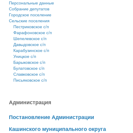
Персональные данные
Собрание депутатов
Городское поселение
Сельские поселения
Пестриковское с/п
Фарафоновское с/п
Шепелевское с/п
Давыдовское с/п
Карабузинское с/п
Уницкое с/п
Барыковское с/п
Булатовское с/п
Славковское с/п
Письяковское с/п
Администрация
Постановление Администрации
Кашинского муниципального округа