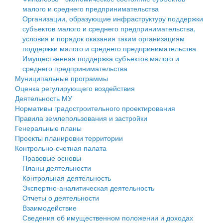
малого и среднего предпринимательства
Персональные данные
Организации, образующие инфраструктуру поддержки
субъектов малого и среднего предпринимательства,
Оценка регулирующего воздействия
условия и порядок оказания таким организациям
поддержки малого и среднего предпринимательства
Деятельность МУ
Имущественная поддержка субъектов малого и
среднего предпринимательства
Нормативы градостроительного проектирования
Муниципальные программы
Оценка регулирующего воздействия
Правила землепользования и застройки
Деятельность МУ
Нормативы градостроительного проектирования
Генеральные планы
Правила землепользования и застройки
Генеральные планы
Проекты планировки территории
Проекты планировки территории
Контрольно-счетная палата
Собрание депутатов
Правовые основы
Планы деятельности
Городское поселение
Контрольная деятельность
Экспертно-аналитическая деятельность
Сельские поселения
Отчеты о деятельности
Взаимодействие
Сведения об имущественном положении и доходах