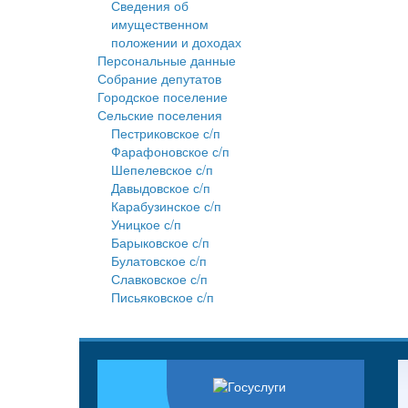
Сведения об
имущественном
положении и доходах
Персональные данные
Собрание депутатов
Городское поселение
Сельские поселения
Пестриковское с/п
Фарафоновское с/п
Шепелевское с/п
Давыдовское с/п
Карабузинское с/п
Уницкое с/п
Барыковское с/п
Булатовское с/п
Славковское с/п
Письяковское с/п