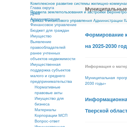
Комплексное развитие системы жилищно-коммуналь
Глава округа
Муниципальные
Правила землепользования и застройки Верхнетро
Дума
Администрация
Приказ Финансового управления Администрации Ка
Финансовое управление
Бюджет для граждан
Формирование к
Имущество
Выявление
на 2025-2030 го
правообладателей
ранее учтенных
объектов недвижимости
Имущественная
Информация о мате
поддержка субъектов
малого и среднего
Муниципальная прогр
предпринимательства
2030 годы»
Нормативные
правовые акты
Имущество для
Информационная
бизнеса
Материалы
Тверской област
Корпорации МСП
Вопрос-ответ
Имущественная