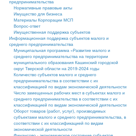
предпринимательства
Нормативные правовые акты
Государственные услуги
Символика
муниципального округа Тверской области
Финансовое управление
Имущество для бизнеса
Материалы Корпорации МСП
Промышленность и АПК
Устав
Администрация Кашинского муниципального округа
Бюджет для граждан
Вопрос-ответ
Имущественная поддержка субъектов
Экономика и бизнес
Гостям округа
Тверской области
Имущество
Информационная поддержка субъектов малого и
среднего предпринимательства
...
Туризм
Управление сельскими территориями
Выявление правообладателей ранее учтенных
Муниципальная программа «Развитие малого и
среднего предпринимательства на территории
Культура
Открытые данные
объектов недвижимости
муниципального образования Кашинский городской
округ Тверской области на 2019-2024 годы
Образование
Работа с обращениями граждан
Имущественная поддержка субъектов малого и
Количество субъектов малого и среднего
предпринимательства в соответствии с их
Здравоохранение
Муниципальный контроль
среднего предпринимательства
классификацией по видам экономической деятельности
Число замещенных рабочих мест в субъектах малого и
Социальная защита
Муниципальные услуги
Информационная поддержка субъектов малого и
среднего предпринимательства в соответствии с их
классификацией по видам экономической деятельности
Фотоальбом
Проекты административных регламентов
среднего предпринимательства
Оборот товаров (работ, услуг), производимых
субъектами малого и среднего предпринимательства, в
Антимонопольный комплаенс
Муниципальные программы
соответствии с их классификацией по видам
экономической деятельности
Противодействие коррупции
Контрольно-счетная палата
Финансово - экономическое состояние субъектов