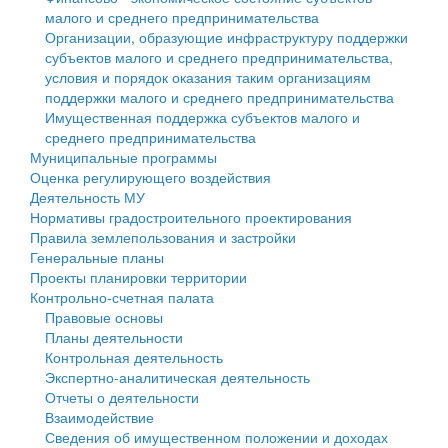
малого и среднего предпринимательства
Персональные данные
Организации, образующие инфраструктуру поддержки
субъектов малого и среднего предпринимательства,
Оценка регулирующего воздействия
условия и порядок оказания таким организациям
поддержки малого и среднего предпринимательства
Деятельность МУ
Имущественная поддержка субъектов малого и
среднего предпринимательства
Нормативы градостроительного проектирования
Муниципальные программы
Оценка регулирующего воздействия
Правила землепользования и застройки
Деятельность МУ
Нормативы градостроительного проектирования
Генеральные планы
Правила землепользования и застройки
Генеральные планы
Проекты планировки территории
Проекты планировки территории
Контрольно-счетная палата
Собрание депутатов
Правовые основы
Планы деятельности
Городское поселение
Контрольная деятельность
Экспертно-аналитическая деятельность
Сельские поселения
Отчеты о деятельности
Взаимодействие
Сведения об имущественном положении и доходах