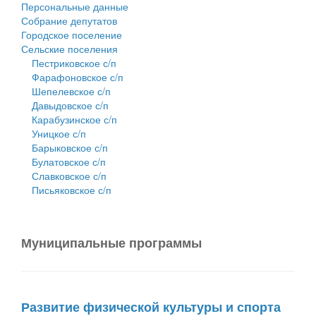
Персональные данные
Собрание депутатов
Городское поселение
Сельские поселения
Пестриковское с/п
Фарафоновское с/п
Шепелевское с/п
Давыдовское с/п
Карабузинское с/п
Уницкое с/п
Барыковское с/п
Булатовское с/п
Славковское с/п
Письяковское с/п
Муниципальные программы
Развитие физической культуры и спорта