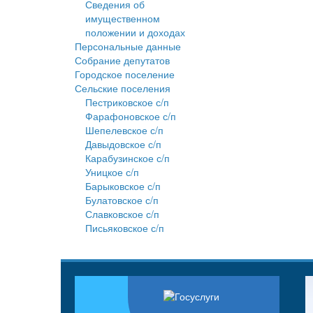
Сведения об
имущественном
положении и доходах
Персональные данные
Собрание депутатов
Городское поселение
Сельские поселения
Пестриковское с/п
Фарафоновское с/п
Шепелевское с/п
Давыдовское с/п
Карабузинское с/п
Уницкое с/п
Барыковское с/п
Булатовское с/п
Славковское с/п
Письяковское с/п