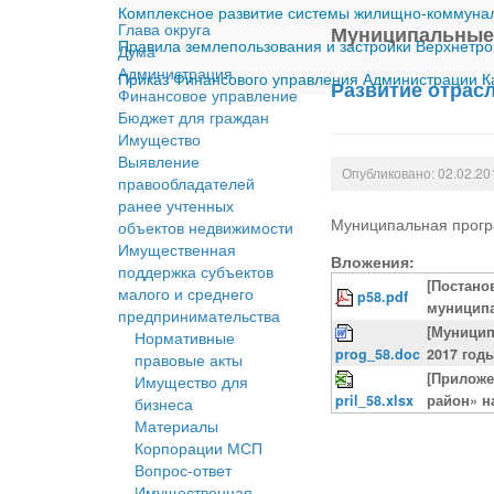
Комплексное развитие системы жилищно-коммуналь
Глава округа
Муниципальные
Правила землепользования и застройки Верхнетро
Дума
Администрация
Приказ Финансового управления Администрации Ка
Развитие отрас
Финансовое управление
Бюджет для граждан
Имущество
Выявление
Опубликовано: 02.02.20
правообладателей
ранее учтенных
Муниципальная прогр
объектов недвижимости
Имущественная
Вложения:
поддержка субъектов
[Постано
малого и среднего
p58.pdf
муниципа
предпринимательства
[Муницип
Нормативные
prog_58.doc
2017 год
правовые акты
[Приложе
Имущество для
pril_58.xlsx
район» н
бизнеса
Материалы
Корпорации МСП
Вопрос-ответ
Имущественная