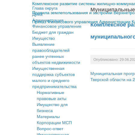
Комплексное развитие системы жилищно-коммуналь
Глава округа
Муниципальные
Правила землепользования и застройки Верхнетро
Дума
Администрация
Приказ Финансового управления Администрации Ка
Комплексное ра
Финансовое управление
Бюджет для граждан
муниципального 
Имущество
Выявление
правообладателей
ранее учтенных
Опубликовано: 29.06.20
объектов недвижимости
Имущественная
Муниципальная прогр
поддержка субъектов
Тверской области на 
малого и среднего
предпринимательства
Нормативные
правовые акты
Имущество для
бизнеса
Материалы
Корпорации МСП
Вопрос-ответ
Имущественная