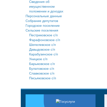
Сведения об
имущественном
положении и доходах
Персональные данные
Собрание депутатов
Городское поселение
Сельские поселения
Пестриковское с/п
Фарафоновское с/п
Шепелевское с/п
Давыдовское с/п
Карабузинское с/п
Уницкое с/п
Барыковское с/п
Булатовское с/п
Славковское с/п
Письяковское с/п