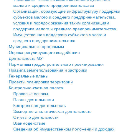
малого и среднего предпринимательства
Персональные данные
Организации, образующие инфраструктуру поддержки
субъектов малого и среднего предпринимательства,
Оценка регулирующего воздействия
условия и порядок оказания таким организациям
поддержки малого и среднего предпринимательства
Деятельность МУ
Имущественная поддержка субъектов малого и
среднего предпринимательства
Нормативы градостроительного проектирования
Муниципальные программы
Оценка регулирующего воздействия
Правила землепользования и застройки
Деятельность МУ
Нормативы градостроительного проектирования
Генеральные планы
Правила землепользования и застройки
Генеральные планы
Проекты планировки территории
Проекты планировки территории
Контрольно-счетная палата
Собрание депутатов
Правовые основы
Планы деятельности
Городское поселение
Контрольная деятельность
Экспертно-аналитическая деятельность
Сельские поселения
Отчеты о деятельности
Взаимодействие
Сведения об имущественном положении и доходах