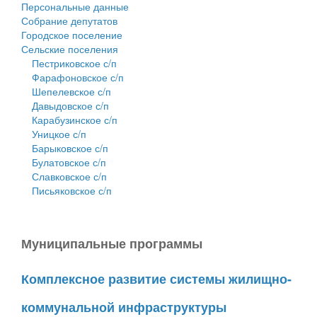
Персональные данные
Собрание депутатов
Городское поселение
Сельские поселения
Пестриковское с/п
Фарафоновское с/п
Шепелевское с/п
Давыдовское с/п
Карабузинское с/п
Уницкое с/п
Барыковское с/п
Булатовское с/п
Славковское с/п
Письяковское с/п
Муниципальные программы
Комплексное развитие системы жилищно-
коммунальной инфраструктуры