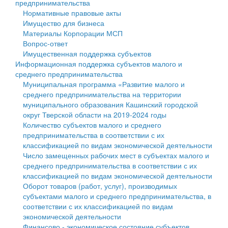
предпринимательства
Нормативные правовые акты
Государственные услуги
Символика
муниципального округа Тверской области
Финансовое управление
Имущество для бизнеса
Материалы Корпорации МСП
Промышленность и АПК
Устав
Администрация Кашинского муниципального округа
Бюджет для граждан
Вопрос-ответ
Имущественная поддержка субъектов
Экономика и бизнес
Гостям округа
Тверской области
Имущество
Информационная поддержка субъектов малого и
среднего предпринимательства
...
Туризм
Управление сельскими территориями
Выявление правообладателей ранее учтенных
Муниципальная программа «Развитие малого и
среднего предпринимательства на территории
Культура
Открытые данные
объектов недвижимости
муниципального образования Кашинский городской
округ Тверской области на 2019-2024 годы
Образование
Работа с обращениями граждан
Имущественная поддержка субъектов малого и
Количество субъектов малого и среднего
предпринимательства в соответствии с их
Здравоохранение
Муниципальный контроль
среднего предпринимательства
классификацией по видам экономической деятельности
Число замещенных рабочих мест в субъектах малого и
Социальная защита
Муниципальные услуги
Информационная поддержка субъектов малого и
среднего предпринимательства в соответствии с их
классификацией по видам экономической деятельности
Фотоальбом
Проекты административных регламентов
среднего предпринимательства
Оборот товаров (работ, услуг), производимых
субъектами малого и среднего предпринимательства, в
Антимонопольный комплаенс
Муниципальные программы
соответствии с их классификацией по видам
экономической деятельности
Противодействие коррупции
Контрольно-счетная палата
Финансово - экономическое состояние субъектов