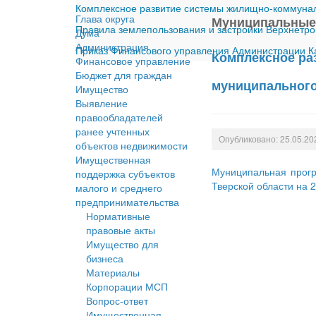
Комплексное развитие системы жилищно-коммуналь
Глава округа
Муниципальные
Правила землепользования и застройки Верхнетро
Дума
Администрация
Приказ Финансового управления Администрации Ка
Комплексное ра
Финансовое управление
Бюджет для граждан
муниципального 
Имущество
Выявление
правообладателей
ранее учтенных
Опубликовано: 25.05.20
объектов недвижимости
Имущественная
Муниципальная прогр
поддержка субъектов
Тверской области на 
малого и среднего
предпринимательства
Нормативные
правовые акты
Имущество для
бизнеса
Материалы
Корпорации МСП
Вопрос-ответ
Имущественная