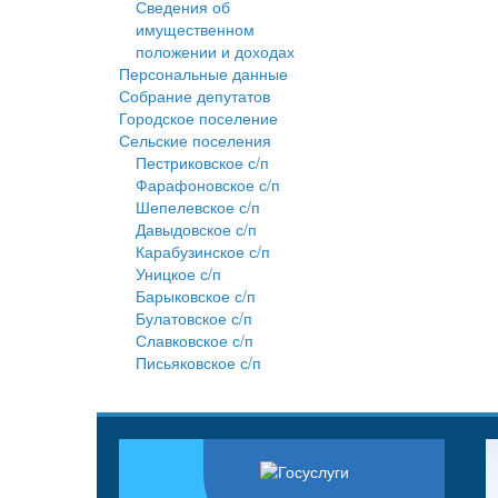
Сведения об
имущественном
положении и доходах
Персональные данные
Собрание депутатов
Городское поселение
Сельские поселения
Пестриковское с/п
Фарафоновское с/п
Шепелевское с/п
Давыдовское с/п
Карабузинское с/п
Уницкое с/п
Барыковское с/п
Булатовское с/п
Славковское с/п
Письяковское с/п