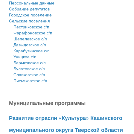
Персональные данные
Собрание депутатов
Городское поселение
Сельские поселения
Пестриковское с/п
Фарафоновское с/п
Шепелевское с/п
Давыдовское с/п
Карабузинское с/п
Уницкое с/п
Барыковское с/п
Булатовское с/п
Славковское с/п
Письяковское с/п
Муниципальные программы
Развитие отрасли «Культура» Кашинского
муниципального округа Тверской области