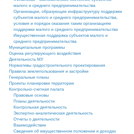
малого и среднего предпринимательства
Персональные данные
Организации, образующие инфраструктуру поддержки
субъектов малого и среднего предпринимательства,
Оценка регулирующего воздействия
условия и порядок оказания таким организациям
поддержки малого и среднего предпринимательства
Деятельность МУ
Имущественная поддержка субъектов малого и
среднего предпринимательства
Нормативы градостроительного проектирования
Муниципальные программы
Оценка регулирующего воздействия
Правила землепользования и застройки
Деятельность МУ
Нормативы градостроительного проектирования
Генеральные планы
Правила землепользования и застройки
Генеральные планы
Проекты планировки территории
Проекты планировки территории
Контрольно-счетная палата
Собрание депутатов
Правовые основы
Планы деятельности
Городское поселение
Контрольная деятельность
Экспертно-аналитическая деятельность
Сельские поселения
Отчеты о деятельности
Взаимодействие
Сведения об имущественном положении и доходах