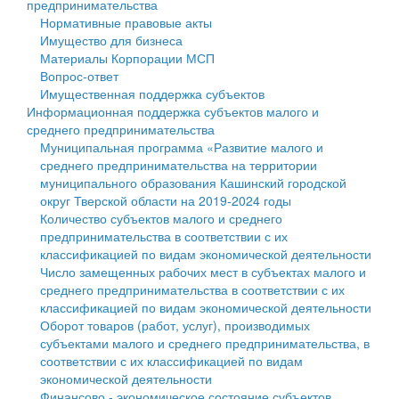
предпринимательства
Нормативные правовые акты
Государственные услуги
Символика
муниципального округа Тверской области
Финансовое управление
Имущество для бизнеса
Материалы Корпорации МСП
Промышленность и АПК
Устав
Администрация Кашинского муниципального округа
Бюджет для граждан
Вопрос-ответ
Имущественная поддержка субъектов
Экономика и бизнес
Гостям округа
Тверской области
Имущество
Информационная поддержка субъектов малого и
среднего предпринимательства
...
Туризм
Управление сельскими территориями
Выявление правообладателей ранее учтенных
Муниципальная программа «Развитие малого и
среднего предпринимательства на территории
Культура
Открытые данные
объектов недвижимости
муниципального образования Кашинский городской
округ Тверской области на 2019-2024 годы
Образование
Работа с обращениями граждан
Имущественная поддержка субъектов малого и
Количество субъектов малого и среднего
предпринимательства в соответствии с их
Здравоохранение
Муниципальный контроль
среднего предпринимательства
классификацией по видам экономической деятельности
Число замещенных рабочих мест в субъектах малого и
Социальная защита
Муниципальные услуги
Информационная поддержка субъектов малого и
среднего предпринимательства в соответствии с их
классификацией по видам экономической деятельности
Фотоальбом
Проекты административных регламентов
среднего предпринимательства
Оборот товаров (работ, услуг), производимых
субъектами малого и среднего предпринимательства, в
Антимонопольный комплаенс
Муниципальные программы
соответствии с их классификацией по видам
экономической деятельности
Противодействие коррупции
Контрольно-счетная палата
Финансово - экономическое состояние субъектов