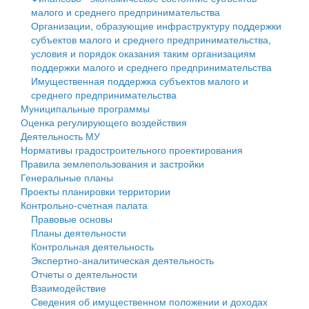
малого и среднего предпринимательства
Персональные данные
Организации, образующие инфраструктуру поддержки
субъектов малого и среднего предпринимательства,
Оценка регулирующего воздействия
условия и порядок оказания таким организациям
поддержки малого и среднего предпринимательства
Деятельность МУ
Имущественная поддержка субъектов малого и
среднего предпринимательства
Нормативы градостроительного проектирования
Муниципальные программы
Оценка регулирующего воздействия
Правила землепользования и застройки
Деятельность МУ
Нормативы градостроительного проектирования
Генеральные планы
Правила землепользования и застройки
Генеральные планы
Проекты планировки территории
Проекты планировки территории
Контрольно-счетная палата
Собрание депутатов
Правовые основы
Планы деятельности
Городское поселение
Контрольная деятельность
Экспертно-аналитическая деятельность
Сельские поселения
Отчеты о деятельности
Взаимодействие
Сведения об имущественном положении и доходах