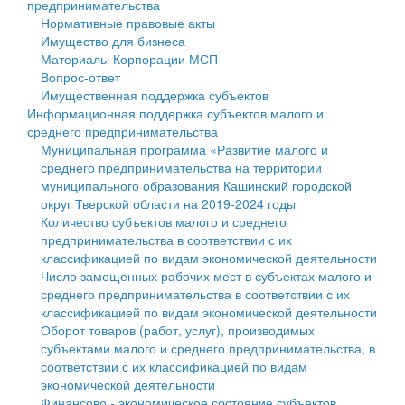
предпринимательства
Нормативные правовые акты
Государственные услуги
Символика
муниципального округа Тверской области
Финансовое управление
Имущество для бизнеса
Материалы Корпорации МСП
Промышленность и АПК
Устав
Администрация Кашинского муниципального округа
Бюджет для граждан
Вопрос-ответ
Имущественная поддержка субъектов
Экономика и бизнес
Гостям округа
Тверской области
Имущество
Информационная поддержка субъектов малого и
среднего предпринимательства
...
Туризм
Управление сельскими территориями
Выявление правообладателей ранее учтенных
Муниципальная программа «Развитие малого и
среднего предпринимательства на территории
Культура
Открытые данные
объектов недвижимости
муниципального образования Кашинский городской
округ Тверской области на 2019-2024 годы
Образование
Работа с обращениями граждан
Имущественная поддержка субъектов малого и
Количество субъектов малого и среднего
предпринимательства в соответствии с их
Здравоохранение
Муниципальный контроль
среднего предпринимательства
классификацией по видам экономической деятельности
Число замещенных рабочих мест в субъектах малого и
Социальная защита
Муниципальные услуги
Информационная поддержка субъектов малого и
среднего предпринимательства в соответствии с их
классификацией по видам экономической деятельности
Фотоальбом
Проекты административных регламентов
среднего предпринимательства
Оборот товаров (работ, услуг), производимых
субъектами малого и среднего предпринимательства, в
Антимонопольный комплаенс
Муниципальные программы
соответствии с их классификацией по видам
экономической деятельности
Противодействие коррупции
Контрольно-счетная палата
Финансово - экономическое состояние субъектов