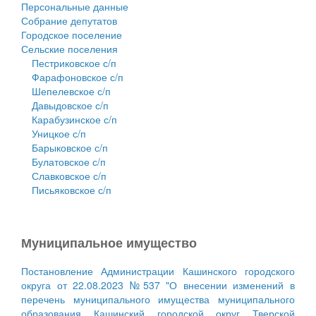
Персональные данные
Собрание депутатов
Городское поселение
Сельские поселения
Пестриковское с/п
Фарафоновское с/п
Шепелевское с/п
Давыдовское с/п
Карабузинское с/п
Уницкое с/п
Барыковское с/п
Булатовское с/п
Славковское с/п
Письяковское с/п
Муниципальное имущество
Постановление Администрации Кашинского городского
округа от 22.08.2023 №537 "О внесении изменений в
перечень муниципального имущества муниципального
образования Кашинский городской округ Тверской