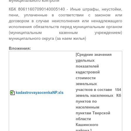
КБК 80611607090140005140 - Иные штрафы, неустойки,
пени, уплаченные в соответствии с законом или
договором в случае неисполнения или ненадлежащего
исполнения обязательств перед муниципальным органом
(муниципальным казенным учреждением)
муниципального округа (за наем жилья)
Вложения:
[Средние значения
удельных
показателей
кадастровой
стоимости
земельных
участков в составе
154
kadastrovayaocenkaNP.xls
земель населенных
Кб
пунктов по
населенным
пунктам Тверской
области
Кашинского
района.]