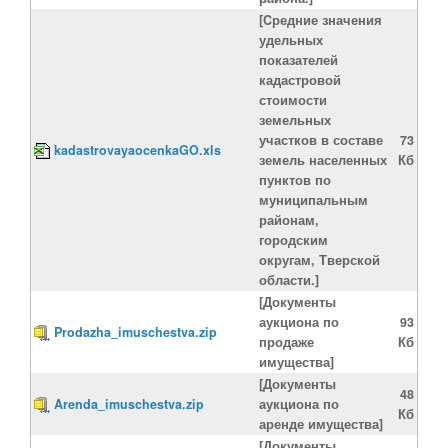
[Cредние значения
удельных
показателей
кадастровой
стоимости
земельных
участков в составе
73
kadastrovayaocenkaGO.xls
земель населенных
Кб
пунктов по
муниципальным
районам,
городским
округам, Тверской
области.]
[Документы
аукциона по
93
Prodazha_imuschestva.zip
продаже
Кб
имущества]
[Документы
48
Arenda_imuschestva.zip
аукциона по
Кб
аренде имущества]
[Документы