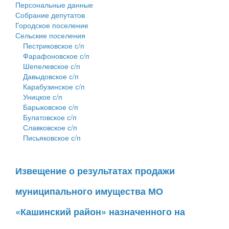
Персональные данные
Собрание депутатов
Городское поселение
Сельские поселения
Пестриковское с/п
Фарафоновское с/п
Шепелевское с/п
Давыдовское с/п
Карабузинское с/п
Уницкое с/п
Барыковское с/п
Булатовское с/п
Славковское с/п
Письяковское с/п
Извещение о результатах продажи
муниципального имущества МО
«Кашинский район» назначенного на