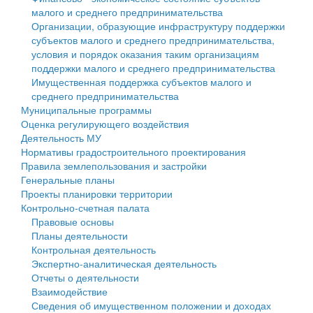
малого и среднего предпринимательства
Персональные данные
Организации, образующие инфраструктуру поддержки
субъектов малого и среднего предпринимательства,
Оценка регулирующего воздействия
условия и порядок оказания таким организациям
поддержки малого и среднего предпринимательства
Деятельность МУ
Имущественная поддержка субъектов малого и
среднего предпринимательства
Нормативы градостроительного проектирования
Муниципальные программы
Оценка регулирующего воздействия
Правила землепользования и застройки
Деятельность МУ
Нормативы градостроительного проектирования
Генеральные планы
Правила землепользования и застройки
Генеральные планы
Проекты планировки территории
Проекты планировки территории
Контрольно-счетная палата
Собрание депутатов
Правовые основы
Планы деятельности
Городское поселение
Контрольная деятельность
Экспертно-аналитическая деятельность
Сельские поселения
Отчеты о деятельности
Взаимодействие
Сведения об имущественном положении и доходах