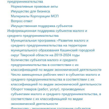
предпринимательства
Нормативные правовые акты
Государственные услуги
Символика
муниципального округа Тверской области
Финансовое управление
Имущество для бизнеса
Материалы Корпорации МСП
Промышленность и АПК
Устав
Администрация Кашинского муниципального округа
Бюджет для граждан
Вопрос-ответ
Имущественная поддержка субъектов
Экономика и бизнес
Гостям округа
Тверской области
Имущество
Информационная поддержка субъектов малого и
среднего предпринимательства
...
Туризм
Управление сельскими территориями
Выявление правообладателей ранее учтенных
Муниципальная программа «Развитие малого и
среднего предпринимательства на территории
Культура
Открытые данные
объектов недвижимости
муниципального образования Кашинский городской
округ Тверской области на 2019-2024 годы
Образование
Работа с обращениями граждан
Имущественная поддержка субъектов малого и
Количество субъектов малого и среднего
предпринимательства в соответствии с их
Здравоохранение
Муниципальный контроль
среднего предпринимательства
классификацией по видам экономической деятельности
Число замещенных рабочих мест в субъектах малого и
Социальная защита
Муниципальные услуги
Информационная поддержка субъектов малого и
среднего предпринимательства в соответствии с их
классификацией по видам экономической деятельности
Фотоальбом
Проекты административных регламентов
среднего предпринимательства
Оборот товаров (работ, услуг), производимых
субъектами малого и среднего предпринимательства, в
Антимонопольный комплаенс
Муниципальные программы
соответствии с их классификацией по видам
экономической деятельности
Противодействие коррупции
Контрольно-счетная палата
Финансово - экономическое состояние субъектов