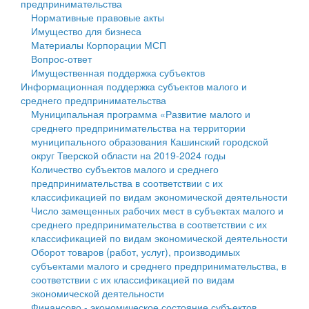
предпринимательства
Нормативные правовые акты
Государственные услуги
Символика
муниципального округа Тверской области
Финансовое управление
Имущество для бизнеса
Материалы Корпорации МСП
Промышленность и АПК
Устав
Администрация Кашинского муниципального округа
Бюджет для граждан
Вопрос-ответ
Имущественная поддержка субъектов
Экономика и бизнес
Гостям округа
Тверской области
Имущество
Информационная поддержка субъектов малого и
среднего предпринимательства
...
Туризм
Управление сельскими территориями
Выявление правообладателей ранее учтенных
Муниципальная программа «Развитие малого и
среднего предпринимательства на территории
Культура
Открытые данные
объектов недвижимости
муниципального образования Кашинский городской
округ Тверской области на 2019-2024 годы
Образование
Работа с обращениями граждан
Имущественная поддержка субъектов малого и
Количество субъектов малого и среднего
предпринимательства в соответствии с их
Здравоохранение
Муниципальный контроль
среднего предпринимательства
классификацией по видам экономической деятельности
Число замещенных рабочих мест в субъектах малого и
Социальная защита
Муниципальные услуги
Информационная поддержка субъектов малого и
среднего предпринимательства в соответствии с их
классификацией по видам экономической деятельности
Фотоальбом
Проекты административных регламентов
среднего предпринимательства
Оборот товаров (работ, услуг), производимых
субъектами малого и среднего предпринимательства, в
Антимонопольный комплаенс
Муниципальные программы
соответствии с их классификацией по видам
экономической деятельности
Противодействие коррупции
Контрольно-счетная палата
Финансово - экономическое состояние субъектов