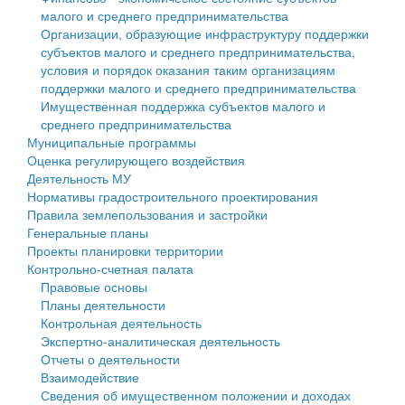
малого и среднего предпринимательства
Персональные данные
Организации, образующие инфраструктуру поддержки
субъектов малого и среднего предпринимательства,
Оценка регулирующего воздействия
условия и порядок оказания таким организациям
поддержки малого и среднего предпринимательства
Деятельность МУ
Имущественная поддержка субъектов малого и
среднего предпринимательства
Нормативы градостроительного проектирования
Муниципальные программы
Оценка регулирующего воздействия
Правила землепользования и застройки
Деятельность МУ
Нормативы градостроительного проектирования
Генеральные планы
Правила землепользования и застройки
Генеральные планы
Проекты планировки территории
Проекты планировки территории
Контрольно-счетная палата
Собрание депутатов
Правовые основы
Планы деятельности
Городское поселение
Контрольная деятельность
Экспертно-аналитическая деятельность
Сельские поселения
Отчеты о деятельности
Взаимодействие
Сведения об имущественном положении и доходах