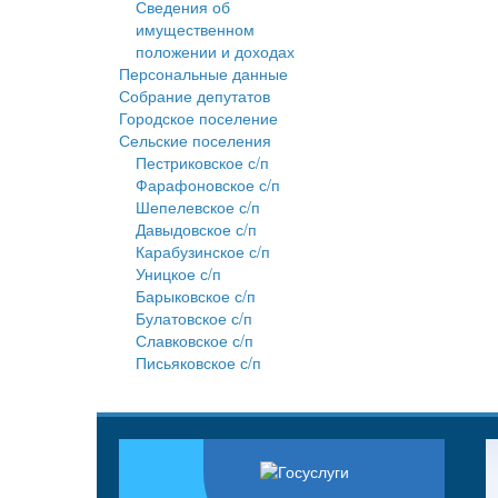
Сведения об
имущественном
положении и доходах
Персональные данные
Собрание депутатов
Городское поселение
Сельские поселения
Пестриковское с/п
Фарафоновское с/п
Шепелевское с/п
Давыдовское с/п
Карабузинское с/п
Уницкое с/п
Барыковское с/п
Булатовское с/п
Славковское с/п
Письяковское с/п