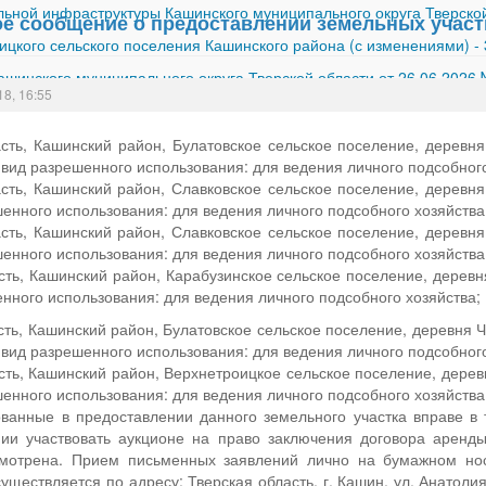
ной инфраструктуры Кашинского муниципального округа Тверской
 сообщение о предоставлении земельных участ
ицкого сельского поселения Кашинского района (с изменениями)
-
шинского муниципального округа Тверской области от 26.06.2026
18, 16:55
сть, Кашинский район, Булатовское сельское поселение, деревня
 вид разрешенного использования: для ведения личного подсобного
сть, Кашинский район, Славковское сельское поселение, деревн
ешенного использования: для ведения личного подсобного хозяйства
сть, Кашинский район, Славковское сельское поселение, деревн
ешенного использования: для ведения личного подсобного хозяйства
сть, Кашинский район, Карабузинское сельское поселение, деревн
енного использования: для ведения личного подсобного хозяйства;
сть, Кашинский район, Булатовское сельское поселение, деревня Ч
 вид разрешенного использования: для ведения личного подсобного
сть, Кашинский район, Верхнетроицкое сельское поселение, дерев
ешенного использования: для ведения личного подсобного хозяйства
ованные в предоставлении данного земельного участка вправе в 
ии участвовать аукционе на право заключения договора аренды
смотрена. Прием письменных заявлений лично на бумажном но
уществляется по адресу: Тверская область, г. Кашин, ул. Анатолия