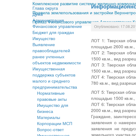
Комплексное развитие системы жилищно-коммуналь
Информационное
Глава округа
Правила землепользования и застройки Верхнетро
Дума
Администрация
Приказ Финансового управления Администрации Ка
Финансовое управление
Опубликовано: 17.08.20
Бюджет для граждан
Имущество
ЛОТ 1: Тверская обла
Выявление
площадью 2600 кв.м.,
правообладателей
ЛОТ 2: Тверская обла
ранее учтенных
1500 кв.м., вид разр
объектов недвижимости
ЛОТ 3: Тверская обла
Имущественная
1500 кв.м., вид разр
поддержка субъектов
ЛОТ 4: Тверская обла
малого и среднего
780 кв.м., вид разреш
предпринимательства
ЛОТ 5: Тверская обла
Нормативные
площадью 1500 кв.м.,
правовые акты
ЛОТ 6: Тверская обла
Имущество для
2000 кв.м., вид разр
бизнеса
Граждане, заинтерес
Материалы
заявления о намерен
Корпорации МСП
заявления не преду
Вопрос-ответ
земельного участка ос
Имущественная