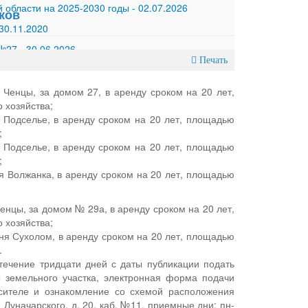
 области на 2025-2030 годы
-
02.07.2026
ков
30.11.2020
 №27
-
30.06.2026
Печать
 Ченцы, за домом 27, в аренду сроком на 20 лет,
 хозяйства;
я Подселье, в аренду сроком на 20 лет, площадью
;
я Подселье, в аренду сроком на 20 лет, площадью
;
я Волжанка, в аренду сроком на 20 лет, площадью
енцы, за домом № 29а, в аренду сроком на 20 лет,
 хозяйства;
ня Сухолом, в аренду сроком на 20 лет, площадью
.
течение тридцати дней с даты публикации подать
 земельного участка, электронная форма подачи
сителе и ознакомление со схемой расположения
 Луначарского, д. 20, каб. №11, приемные дни: пн-