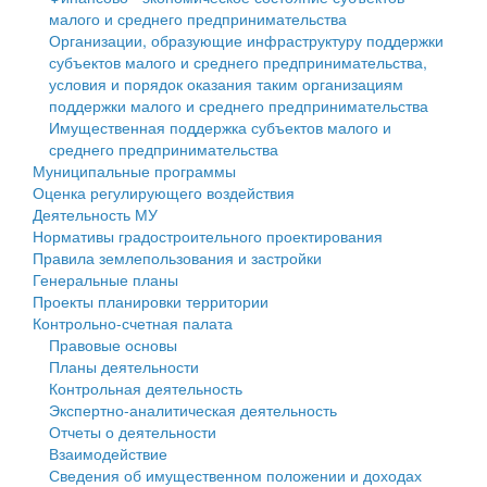
малого и среднего предпринимательства
Персональные данные
Организации, образующие инфраструктуру поддержки
субъектов малого и среднего предпринимательства,
Оценка регулирующего воздействия
условия и порядок оказания таким организациям
поддержки малого и среднего предпринимательства
Деятельность МУ
Имущественная поддержка субъектов малого и
среднего предпринимательства
Нормативы градостроительного проектирования
Муниципальные программы
Оценка регулирующего воздействия
Правила землепользования и застройки
Деятельность МУ
Нормативы градостроительного проектирования
Генеральные планы
Правила землепользования и застройки
Генеральные планы
Проекты планировки территории
Проекты планировки территории
Контрольно-счетная палата
Собрание депутатов
Правовые основы
Планы деятельности
Городское поселение
Контрольная деятельность
Экспертно-аналитическая деятельность
Сельские поселения
Отчеты о деятельности
Взаимодействие
Сведения об имущественном положении и доходах