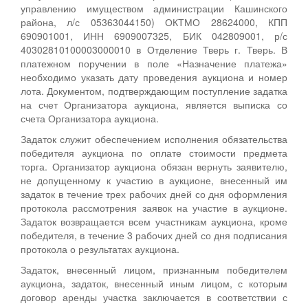
управлению имуществом администрации Кашинского
района, л/с 05363044150) ОКТМО 28624000, КПП
690901001, ИНН 6909007325, БИК 042809001, р/с
40302810100003000010 в Отделение Тверь г. Тверь. В
платежном поручении в поле «Назначение платежа»
необходимо указать дату проведения аукциона и номер
лота. Документом, подтверждающим поступление задатка
на счет Организатора аукциона, является выписка со
счета Организатора аукциона.
Задаток служит обеспечением исполнения обязательства
победителя аукциона по оплате стоимости предмета
торга. Организатор аукциона обязан вернуть заявителю,
не допущенному к участию в аукционе, внесенный им
задаток в течение трех рабочих дней со дня оформления
протокола рассмотрения заявок на участие в аукционе.
Задаток возвращается всем участникам аукциона, кроме
победителя, в течение 3 рабочих дней со дня подписания
протокола о результатах аукциона.
Задаток, внесенный лицом, признанным победителем
аукциона, задаток, внесенный иным лицом, с которым
договор аренды участка заключается в соответствии с