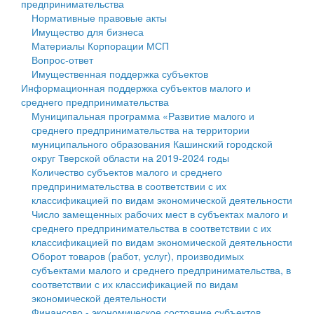
предпринимательства
Нормативные правовые акты
Государственные услуги
Символика
муниципального округа Тверской области
Финансовое управление
Имущество для бизнеса
Материалы Корпорации МСП
Промышленность и АПК
Устав
Администрация Кашинского муниципального округа
Бюджет для граждан
Вопрос-ответ
Имущественная поддержка субъектов
Экономика и бизнес
Гостям округа
Тверской области
Имущество
Информационная поддержка субъектов малого и
среднего предпринимательства
...
Туризм
Управление сельскими территориями
Выявление правообладателей ранее учтенных
Муниципальная программа «Развитие малого и
среднего предпринимательства на территории
Культура
Открытые данные
объектов недвижимости
муниципального образования Кашинский городской
округ Тверской области на 2019-2024 годы
Образование
Работа с обращениями граждан
Имущественная поддержка субъектов малого и
Количество субъектов малого и среднего
предпринимательства в соответствии с их
Здравоохранение
Муниципальный контроль
среднего предпринимательства
классификацией по видам экономической деятельности
Число замещенных рабочих мест в субъектах малого и
Социальная защита
Муниципальные услуги
Информационная поддержка субъектов малого и
среднего предпринимательства в соответствии с их
классификацией по видам экономической деятельности
Фотоальбом
Проекты административных регламентов
среднего предпринимательства
Оборот товаров (работ, услуг), производимых
субъектами малого и среднего предпринимательства, в
Антимонопольный комплаенс
Муниципальные программы
соответствии с их классификацией по видам
экономической деятельности
Противодействие коррупции
Контрольно-счетная палата
Финансово - экономическое состояние субъектов