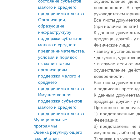
состояние субъектов
осуществление дейс
малого и среднего
доверенности. В сл
предпринимательства
руководителем юридич
Организации,
Все листы документо
образующие
(при наличии печати)
инфраструктуру
К данным документам 
поддержки субъектов
продавца, другой - у 
малого и среднего
Физические лица:
предпринимательства,
• заявку в установле
условия и порядок
• документ, удостовер
оказания таким
• в случае если от и
организациям
осуществление дейс
поддержки малого и
доверенности.
среднего
Все листы документо
предпринимательства
и подписаны претенде
Имущественная
К данным документам 
поддержка субъектов
продавца, другой - у 
малого и среднего
Претендент не допуск
предпринимательства
1) представленные д
Муниципальные
Федерации;
программы
2) представлены не 
Оценка регулирующего
имущества, либо офор
воздействия
3) заявка на участие