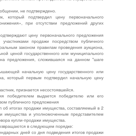
ообщении, не подтверждено.
к, который подтвердил цену первоначального
нижения», при отсутствии предложений других
 подтверждают цену первоначального предложения
 участниками продажи посредством публичного
еральным законом правилам проведения аукциона,
ной ценой государственного или муниципального
ена предложения, сложившаяся на данном "шаге
вышающей начальную цену государственного или
она, который первым подтвердил начальную цену
частник, признается несостоявшейся.
ния победителем выдается победителю или его
твом публичного предложения
 об итогах продажи имущества, составляемый в 2
жи имущества и уполномоченным представителем
овора купли-продажи имущества.
возвращаются в следующем порядке:
лендарных дней со дня подведения итогов продажи