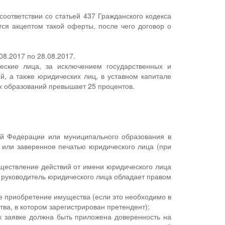
оответствии со статьей 437 Гражданского кодекса
ся акцептом такой оферты, после чего договор о
8.2017 по 28.08.2017.
ские лица, за исключением государственных и
, а также юридических лиц, в уставном капитале
х образований превышает 25 процентов.
ой Федерации или муниципального образования в
о или заверенное печатью юридического лица (при
уществление действий от имени юридического лица
ым руководитель юридического лица обладает правом
 приобретение имущества (если это необходимо в
ва, в котором зарегистрирован претендент);
 к заявке должна быть приложена доверенность на