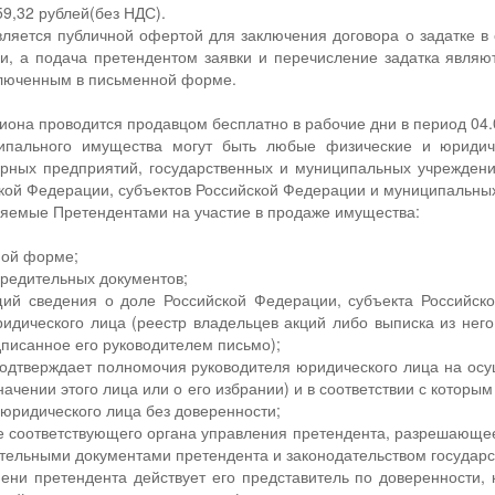
59,32 рублей(без НДС).
яется публичной офертой для заключения договора о задатке в с
и, а подача претендентом заявки и перечисление задатка являют
ключенным в письменной форме.
иона проводится продавцом бесплатно в рабочие дни в период 04.0
ипального имущества могут быть любые физические и юридиче
рных предприятий, государственных и муниципальных учреждений
кой Федерации, субъектов Российской Федерации и муниципальны
ляемые Претендентами на участие в продаже имущества:
нной форме;
чредительных документов;
щий сведения о доле Российской Федерации, субъекта Российск
идического лица (реестр владельцев акций либо выписка из нег
дписанное его руководителем письмо);
подтверждает полномочия руководителя юридического лица на ос
начении этого лица или о его избрании) и в соответствии с котор
 юридического лица без доверенности;
е соответствующего органа управления претендента, разрешающее
ительными документами претендента и законодательством государст
мени претендента действует его представитель по доверенности,