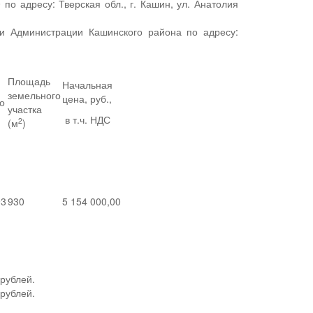
по адресу: Тверская обл., г. Кашин, ул. Анатолия
ии Администрации Кашинского района по адресу:
Площадь
Начальная
земельного
цена, руб.,
о
участка
в т.ч. НДС
2
(м
)
93
930
5 154 000,00
рублей.
рублей.