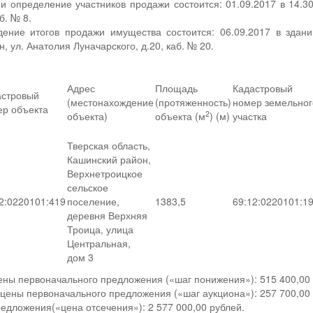
и определение участников продажи состоится: 01.09.2017 в 14.30 
б. № 8.
ение итогов продажи имущества состоится: 06.09.2017 в здан
н, ул. Анатолия Луначарского, д.20, каб. № 20.
Адрес
Площадь
Кадастровый
астровый
(местонахождение
(протяженность)
номер земельног
ер объекта
2
объекта)
объекта (м
) (м)
участка
Тверская область,
Кашинский район,
Верхнетроицкое
сельское
2:0220101:419
поселение,
1383,5
69:12:0220101:1
деревня Верхняя
Троица, улица
Центральная,
дом 3
ны первоначального предложения («шаг понижения»): 515 400,00 
ены первоначального предложения («шаг аукциона»): 257 700,00 
дложения(«цена отсечения»): 2 577 000,00 рублей.