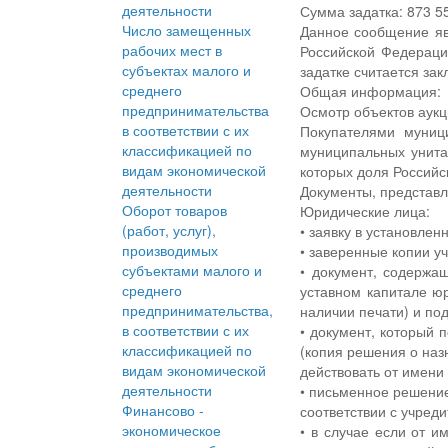
деятельности
Сумма задатка: 873 5
Число замещенных
Данное сообщение явл
рабочих мест в
Российской Федераци
субъектах малого и
задатке считается за
среднего
Общая информация:
предпринимательства
Осмотр объектов аукц
в соответствии с их
Покупателями муниц
классификацией по
муниципальных унита
видам экономической
которых доля Российс
деятельности
Документы, представ
Оборот товаров
Юридические лица:
(работ, услуг),
• заявку в установле
производимых
• заверенные копии у
субъектами малого и
• документ, содержа
среднего
уставном капитале юр
предпринимательства,
наличии печати) и по
в соответствии с их
• документ, который 
классификацией по
(копия решения о наз
видам экономической
действовать от имени
деятельности
• письменное решени
Финансово -
соответствии с учред
экономическое
• в случае если от и