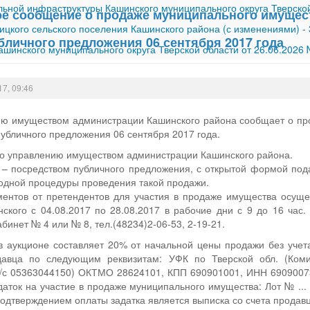
ной инфраструктуры Кашинского муниципального округа Тверской
 сообщение о продаже муниципального имущес
ицкого сельского поселения Кашинского района (с изменениями)
-
бличного предложения 06 сентября 2017 года
шинского муниципального округа Тверской области от 26.06.2026
17, 09:46
ию имуществом администрации Кашинского района сообщает о п
убличного предложения 06 сентября 2017 года.
по управлению имуществом администрации Кашинского района.
 – посредством публичного предложения, с открытой формой по
одной процедуры проведения такой продажи.
ментов от претендентов для участия в продаже имущества осущ
кого с 04.08.2017 по 28.08.2017 в рабочие дни с 9 до 16 час. п
кабинет № 4 или № 8, тел.(48234)2-06-53, 2-19-21.
в аукционе составляет 20% от начальной цены продажи без учет
давца по следующим реквизитам: УФК по Тверской обл. (Ком
л/с 05363044150) ОКТМО 28624101, КПП 690901001, ИНН 6909007
даток на участие в продаже муниципального имущества: Лот № ...
Подтверждением оплаты задатка является выписка со счета продавц