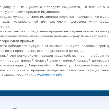
не допущенным к участию в продаже имущества, - в течение 5 
тов участниками продажи имущества.
продажи муниципального имущества подлежит перечислению в уста
 даты, установленной для заключения договора купли-прод
ества.
и заключается с победителем продажи не позднее чем через пять 
овременно путем перечисления денежных средств на счет указанн
овора купли-продажи.
казе победителя аукциона от заключения в установленный срок 
трачивает право на заключение указанного договора.
енный счет регистрирует переход права собственности на объект н
ния торгов, типовой формой заявки, типовой формой договора 
ться по адресу: Тверская обл., г. Кашин, ул. Анатолия Луначарског
ное сообщение о продаже имущества размещено официально
МО «Кашинский район»
www.kashin.info
.