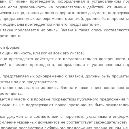
твий от имени претендента, оформленная в установленном пор
учае если доверенность на осуществление действий от имени
еского лица, заявка должна содержать также документ, подтверж
в, представляемых одновременно с заявкой, должны быть прошиты
 и подписаны претендентом или его представителем.
также прилагается их опись. Заявка и такая опись составляются
претендента.
нной форме;
яющий личность, или копии всех его листов;
мени претендента действует его представитель по доверенности,
твий от имени претендента, оформленная в установленном пор
в, представляемых одновременно с заявкой, должны быть прошиты
нтом или его представителем.
также прилагается их опись. Заявка и такая опись составляются
претендента.
ается к участию в продаже посредством публичного предложения
окументы не подтверждают право претендента быть покупателем
все документы в соответствии с перечнем, указанным в инфо
мление указанных документов не соответствует законодательству
 в продаже посредством публичного предложения подана лицом, 