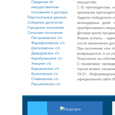
Сведения об
имущества;
имущественном
 б) претендентам, 
положении и доходах
признании претенден
Персональные данные
Задаток победителя 
Собрание депутатов
календарных дней с
Городское поселение
приобретаемого имущ
Сельские поселения
Договор купли-продаж
Пестриковское с/п
Форма оплаты – един
Фарафоновское с/п
после заключения дог
Шепелевское с/п
При уклонении или от
Давыдовское с/п
возвращается, и он у
Карабузинское с/п
Покупатель за собств
Уницкое с/п
С правилами проведе
Барыковское с/п
торгов можно ознакоми
Булатовское с/п
19-21. Информацион
Славковское с/п
официальном сайте 
Письяковское с/п