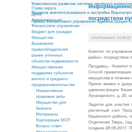
Комплексное развитие системы жилищно-коммуналь
Информационное
Глава округа
Правила землепользования и застройки Верхнетро
Дума
посредством пу
Администрация
Приказ Финансового управления Администрации Ка
Финансовое управление
Бюджет для граждан
Имущество
Опубликовано: 04.08.20
Выявление
правообладателей
Комитет по управлен
ранее учтенных
район» посредством п
объектов недвижимости
Продавец – Комитет 
Имущественная
Способ приватизации
поддержка субъектов
имущества в течении 
малого и среднего
Прием заявок и доку
предпринимательства
администрации Кашинс
Нормативные
Луначарского, д. 20, 
правовые акты
Имущество для
Задаток для участия 
бизнеса
расчетный счет Про
Материалы
Кашинского района, 
Корпорации МСП
Отделение Тверь, (за
Вопрос-ответ
позднее 28.08.2017. 
Имущественная