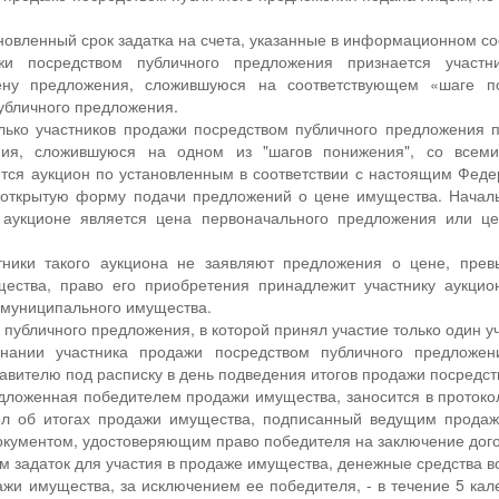
ановленный срок задатка на счета, указанные в информационном с
и посредством публичного предложения признается участни
ну предложения, сложившуюся на соответствующем «шаге по
убличного предложения.
олько участников продажи посредством публичного предложения
ия, сложившуюся на одном из "шагов понижения", со всеми
тся аукцион по установленным в соответствии с настоящим Фед
ткрытую форму подачи предложений о цене имущества. Началь
 аукционе является цена первоначального предложения или ц
стники такого аукциона не заявляют предложения о цене, пре
ества, право его приобретения принадлежит участнику аукци
 муниципального имущества.
публичного предложения, в которой принял участие только один у
нании участника продажи посредством публичного предложе
вителю под расписку в день подведения итогов продажи посредс
дложенная победителем продажи имущества, заносится в протокол
кол об итогах продажи имущества, подписанный ведущим прода
окументом, удостоверяющим право победителя на заключение дог
м задаток для участия в продаже имущества, денежные средства 
ажи имущества, за исключением ее победителя, - в течение 5 ка