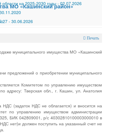
 области на 2025-2030 годы
-
02.07.2026
тва МО «Кашинский район»
30.11.2020
 №27
-
30.06.2026
Печать
родаже муниципального имущества МО «Кашинский
дачи предложений о приобретении муниципального
ествляется Комитетом по управлению имуществом
о адресу: Тверская обл., г. Кашин, ул. Анатолия
а НДС (задаток НДС не облагается) и вносится на
итет по управлению имуществом администрации
325, БИК 042809001, р/с 40302810100003000010 в
 НДС нет)и должен поступить на указанный счет не
а.