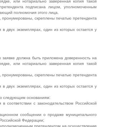
ядке, или нотариально заверенная копия такой
 претендента подписана лицом, уполномоченным
дающий полномочия этого лица.
, пронумерованы, скреплены печатью претендента
 в двух экземплярах, один из которых остается у
 к заявке должна быть приложена доверенность на
ядке, или нотариально заверенная копия такой
, пронумерованы, скреплены печатью претендента
 в двух экземплярах, один из которых остается у
 по следующим основаниям:
 в соответствии с законодательством Российской
рмационном сообщении о продаже муниципального
 Российской Федерации;
не уполномоченным претендентом на осуществление