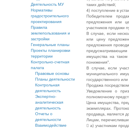
Деятельность МУ
таких действий;
Нормативы
4) поступление в уст
градостроительного
Победителем продаж
проектирования
предложения или це
Правила
участников продажи п
землепользования и
В случае, если неск
застройки
или цену предложен
Генеральные планы
предложения проводи
Проекты планировки
предусматривающим о
территории
имущества на таком
Контрольно-счетная
понижения".
палата
В случае, если уча
Правовые основы
муниципального имущ
Планы деятельности
государственного или
Контрольная
Продажа посредством 
деятельность
Уведомление о приз
Экспертно-
полномочному предста
аналитическая
Цена имущества, пре
деятельность
экземплярах. Прото
Отчеты о
продавца, является д
деятельности
Лицам, перечисливши
Взаимодействие
 а) участникам прод