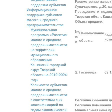
Рассмотрение заявок 
поддержка субъектов
Луначарского, д.20, ка
Информационная
Проведение и подвед
поддержка субъектов
Тверская обл., г. Каши
малого и среднего
Объект продажи:
предпринимательства
Муниципальная
№
Наименование
Кад
программа «Развитие
п/
ном
малого и среднего
объекта
п
предпринимательства
на территории
муниципального
образования
Кашинский городской
округ Тверской
2.
Гостиница
69:1
области на 2019-2024
годы
Количество субъектов
малого и среднего
предпринимательства
в соответствии с их
Величина снижения це
классификацией по
Величина повышения ц
видам экономической
Минимальная цена пре