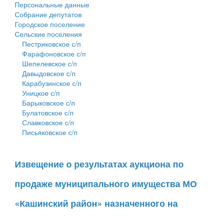
Персональные данные
Собрание депутатов
Городское поселение
Сельские поселения
Пестриковское с/п
Фарафоновское с/п
Шепелевское с/п
Давыдовское с/п
Карабузинское с/п
Уницкое с/п
Барыковское с/п
Булатовское с/п
Славковское с/п
Письяковское с/п
Извещение о результатах аукциона по
продаже муниципального имущества МО
«Кашинский район» назначенного на