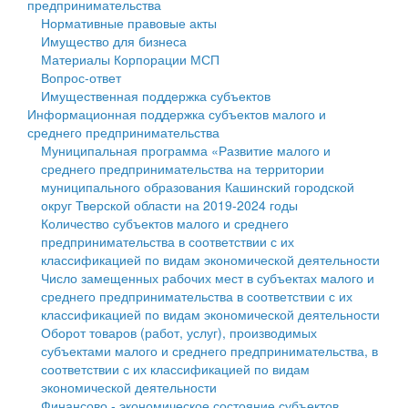
предпринимательства
Нормативные правовые акты
Государственные услуги
Символика
муниципального округа Тверской области
Финансовое управление
Имущество для бизнеса
Материалы Корпорации МСП
Промышленность и АПК
Устав
Администрация Кашинского муниципального округа
Бюджет для граждан
Вопрос-ответ
Имущественная поддержка субъектов
Экономика и бизнес
Гостям округа
Тверской области
Имущество
Информационная поддержка субъектов малого и
среднего предпринимательства
...
Туризм
Управление сельскими территориями
Выявление правообладателей ранее учтенных
Муниципальная программа «Развитие малого и
среднего предпринимательства на территории
Культура
Открытые данные
объектов недвижимости
муниципального образования Кашинский городской
округ Тверской области на 2019-2024 годы
Образование
Работа с обращениями граждан
Имущественная поддержка субъектов малого и
Количество субъектов малого и среднего
предпринимательства в соответствии с их
Здравоохранение
Муниципальный контроль
среднего предпринимательства
классификацией по видам экономической деятельности
Число замещенных рабочих мест в субъектах малого и
Социальная защита
Муниципальные услуги
Информационная поддержка субъектов малого и
среднего предпринимательства в соответствии с их
классификацией по видам экономической деятельности
Фотоальбом
Проекты административных регламентов
среднего предпринимательства
Оборот товаров (работ, услуг), производимых
субъектами малого и среднего предпринимательства, в
Антимонопольный комплаенс
Муниципальные программы
соответствии с их классификацией по видам
экономической деятельности
Противодействие коррупции
Контрольно-счетная палата
Финансово - экономическое состояние субъектов