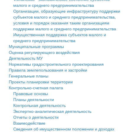
малого и среднего предпринимательства
Персональные данные
Организации, образующие инфраструктуру поддержки
субъектов малого и среднего предпринимательства,
Оценка регулирующего воздействия
условия и порядок оказания таким организациям
поддержки малого и среднего предпринимательства
Деятельность МУ
Имущественная поддержка субъектов малого и
среднего предпринимательства
Нормативы градостроительного проектирования
Муниципальные программы
Оценка регулирующего воздействия
Правила землепользования и застройки
Деятельность МУ
Нормативы градостроительного проектирования
Генеральные планы
Правила землепользования и застройки
Генеральные планы
Проекты планировки территории
Проекты планировки территории
Контрольно-счетная палата
Собрание депутатов
Правовые основы
Планы деятельности
Городское поселение
Контрольная деятельность
Экспертно-аналитическая деятельность
Сельские поселения
Отчеты о деятельности
Взаимодействие
Сведения об имущественном положении и доходах